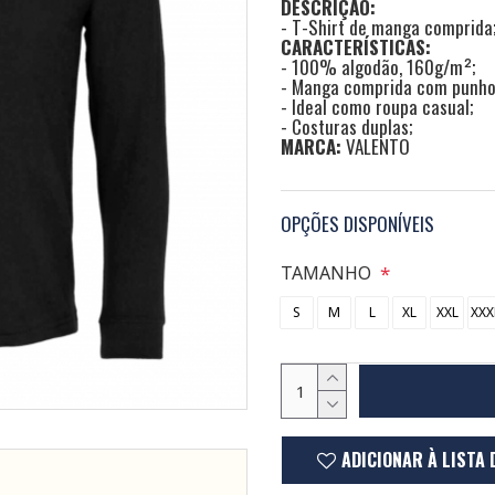
DESCRIÇÃO:
- T-Shirt de manga comprida
CARACTERÍSTICAS:
- 100% algodão, 160g/m²;
- Manga comprida com punhos
- Ideal como roupa casual;
- Costuras duplas;
MARCA:
VALENTO
OPÇÕES DISPONÍVEIS
TAMANHO
S
M
L
XL
XXL
XXX
ADICIONAR À LISTA 