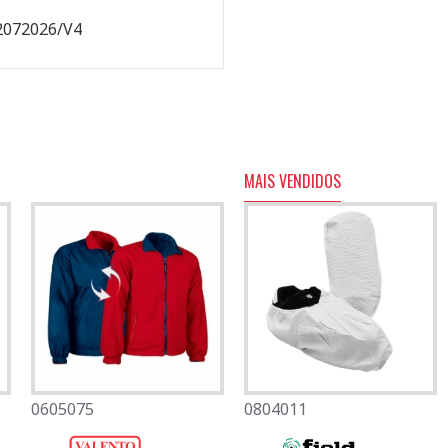
2072026/V4
MAIS VENDIDOS
0605075
0501082
0804011