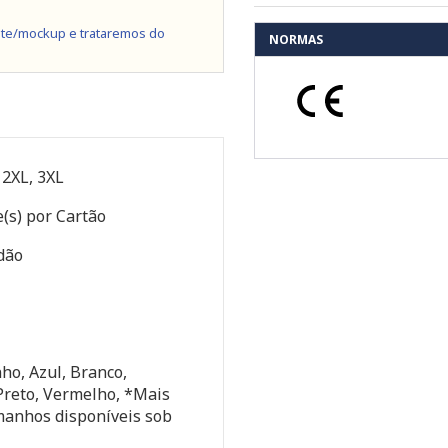
te/mockup e trataremos do
NORMAS
, 2XL, 3XL
(s) por Cartão
dão
ho, Azul, Branco,
Preto, Vermelho, *Mais
manhos disponíveis sob