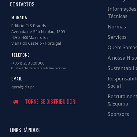
CONTACTOS
Informações
Técnicas
MORADA
Edifício CLS Brands
Normas
Avenida de São Nicolau, 1309
Serviços
4935-488 Mazarefes
Viana do Castelo - Portugal
Quem Somo
TELEFONE
A nossa Hist
(+351) 258 320 300
Sustentabili
(Custo de chamada para rede fixa nacional)
EMAIL
Responsabil
Social
geral@cls.pt
Recrutamen
TORNE-SE DISTRIBUIDOR !
& Equipa
Sponsors
LINKS RÁPIDOS