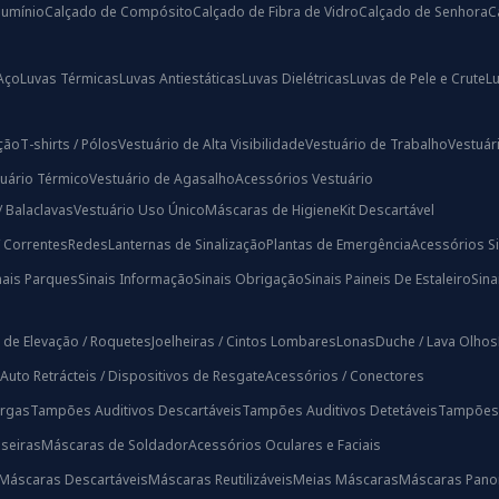
lumínio
Calçado de Compósito
Calçado de Fibra de Vidro
Calçado de Senhora
C
Aço
Luvas Térmicas
Luvas Antiestáticas
Luvas Dielétricas
Luvas de Pele e Crute
L
ação
T-shirts / Pólos
Vestuário de Alta Visibilidade
Vestuário de Trabalho
Vestuári
uário Térmico
Vestuário de Agasalho
Acessórios Vestuário
/ Balaclavas
Vestuário Uso Único
Máscaras de Higiene
Kit Descartável
/ Correntes
Redes
Lanternas de Sinalização
Plantas de Emergência
Acessórios Si
nais Parques
Sinais Informação
Sinais Obrigação
Sinais Paineis De Estaleiro
Sin
 de Elevação / Roquetes
Joelheiras / Cintos Lombares
Lonas
Duche / Lava Olhos
Auto Retrácteis / Dispositivos de Resgate
Acessórios / Conectores
rgas
Tampões Auditivos Descartáveis
Tampões Auditivos Detetáveis
Tampões A
iseiras
Máscaras de Soldador
Acessórios Oculares e Faciais
Máscaras Descartáveis
Máscaras Reutilizáveis
Meias Máscaras
Máscaras Pano