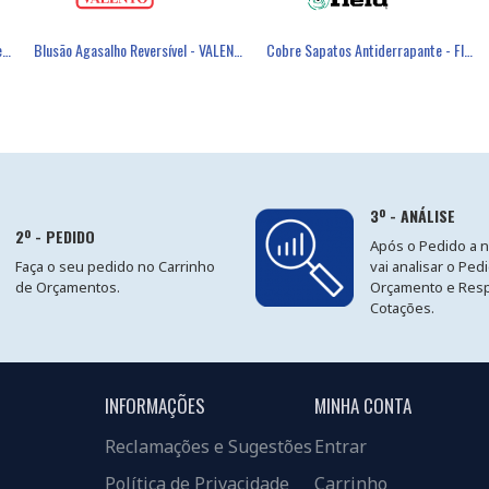
éster Revestimento Látex Preto - GLOVA
Blusão Acolchoado Mangas Amovíveis - VALENTO
Blusão Agasalho Reversível - VALENTO
Máscara Descartável FFP3 Com Válvula - FIELD
Cobre Sapatos Antiderrapante - FIELD
3º - ANÁLISE
2º - PEDIDO
Após o Pedido a 
Faça o seu pedido no Carrinho
vai analisar o Ped
de Orçamentos.
Orçamento e Res
Cotações.
INFORMAÇÕES
MINHA CONTA
Reclamações e Sugestões
Entrar
Política de Privacidade
Carrinho