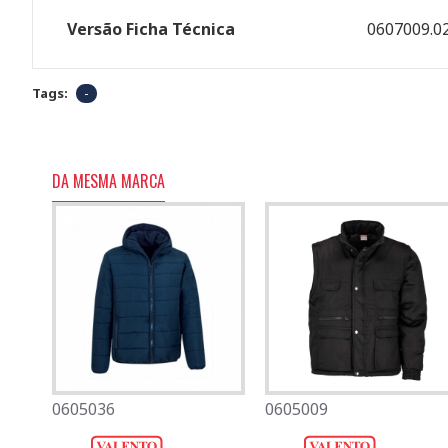
Versão Ficha Técnica
0607009.0
Tags:
-
DA MESMA MARCA
0605036
0501080
0605009
0701007