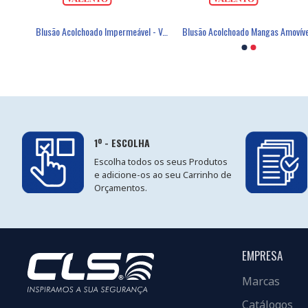
Blusa Senhora Manga Curta 65% Poliéster / 35% Algodão 120g/m² - VALENTO
Máscara Descartável FFP2 Com Válvula - FIELD
Blusão Acolchoado Impermeável - VALENTO
Luva Poli
1º - ESCOLHA
Escolha todos os seus Produtos
e adicione-os ao seu Carrinho de
Orçamentos.
EMPRESA
Marcas
Catálogos