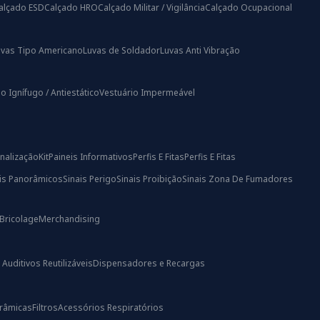
alçado ESD
Calçado HRO
Calçado Militar / Vigilância
Calçado Ocupacional
uvas Tipo Americano
Luvas de Soldador
Luvas Anti Vibração
o Ignífugo / Antiestático
Vestuário Impermeável
nalização
Kit
Paineis Informativos
Perfis E Fitas
Perfis E Fitas
ais Panorâmicos
Sinais Perigo
Sinais Proibição
Sinais Zona De Fumadores
Bricolage
Merchandising
uditivos Reutilizáveis
Dispensadores e Recargas
râmicas
Filtros
Acessórios Respiratórios