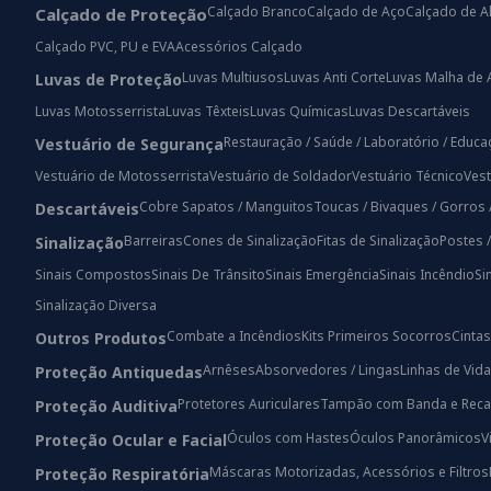
Calçado Branco
Calçado de Aço
Calçado de A
Calçado de Proteção
Calçado PVC, PU e EVA
Acessórios Calçado
Luvas Multiusos
Luvas Anti Corte
Luvas Malha de 
Luvas de Proteção
Luvas Motosserrista
Luvas Têxteis
Luvas Químicas
Luvas Descartáveis
Restauração / Saúde / Laboratório / Educ
Vestuário de Segurança
Vestuário de Motosserrista
Vestuário de Soldador
Vestuário Técnico
Vest
Cobre Sapatos / Manguitos
Toucas / Bivaques / Gorros 
Descartáveis
Barreiras
Cones de Sinalização
Fitas de Sinalização
Postes 
Sinalização
Sinais Compostos
Sinais De Trânsito
Sinais Emergência
Sinais Incêndio
Si
Sinalização Diversa
Combate a Incêndios
Kits Primeiros Socorros
Cintas
Outros Produtos
Arnêses
Absorvedores / Lingas
Linhas de Vida
Proteção Antiquedas
Protetores Auriculares
Tampão com Banda e Reca
Proteção Auditiva
Óculos com Hastes
Óculos Panorâmicos
V
Proteção Ocular e Facial
Máscaras Motorizadas, Acessórios e Filtros
Proteção Respiratória