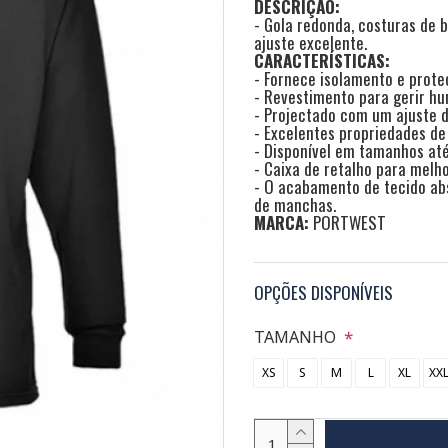
DESCRIÇÃO:
- Gola redonda, costuras de
ajuste excelente.
CARACTERÍSTICAS:
- Fornece isolamento e prote
- Revestimento para gerir hu
- Projectado com um ajuste d
- Excelentes propriedades d
- Disponível em tamanhos até
- Caixa de retalho para melh
- O acabamento de tecido ab
de manchas.
MARCA:
PORTWEST
OPÇÕES DISPONÍVEIS
TAMANHO
XS
S
M
L
XL
XX