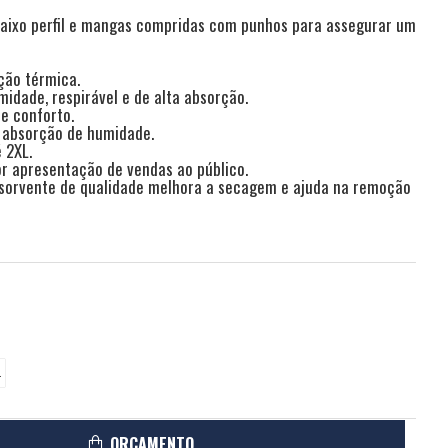
 baixo perfil e mangas compridas com punhos para assegurar um
ção térmica.
midade, respirável e de alta absorção.
e conforto.
e absorção de humidade.
 2XL.
or apresentação de vendas ao público.
sorvente de qualidade melhora a secagem e ajuda na remoção
L
ORÇAMENTO