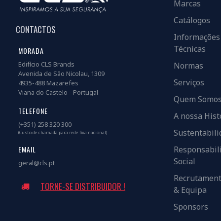
Marcas
Catálogos
CONTACTOS
Informações
Técnicas
MORADA
Edifício CLS Brands
Normas
Avenida de São Nicolau, 1309
Serviços
4935-488 Mazarefes
Viana do Castelo - Portugal
Quem Somo
TELEFONE
A nossa Hist
(+351) 258 320 300
Sustentabili
(Custo de chamada para rede fixa nacional)
EMAIL
Responsabil
Social
geral@cls.pt
Recrutamen
TORNE-SE DISTRIBUIDOR !
& Equipa
Sponsors