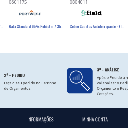
0601175
0501082
0804011
éster Revestimento Látex Preto - GLOVA
Bata Aperto Molas 65% Poliéster / 35% Algodão 245g/m² - PORTWEST
Bata Standard 65% Poliéster / 35% Algodão - PORTWEST
Máscara Descartável FFP3 Com Válvula - FIELD
Cobre Sapatos Antiderrapante - FIELD
3º - ANÁLISE
2º - PEDIDO
Após o Pedido a 
Faça o seu pedido no Carrinho
vai analisar o Ped
de Orçamentos.
Orçamento e Res
Cotações.
INFORMAÇÕES
MINHA CONTA