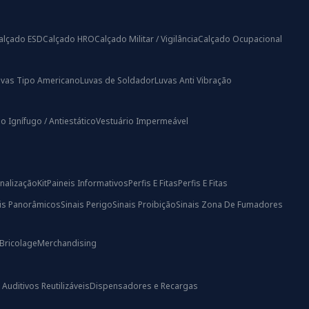
alçado ESD
Calçado HRO
Calçado Militar / Vigilância
Calçado Ocupacional
uvas Tipo Americano
Luvas de Soldador
Luvas Anti Vibração
o Ignífugo / Antiestático
Vestuário Impermeável
nalização
Kit
Paineis Informativos
Perfis E Fitas
Perfis E Fitas
ais Panorâmicos
Sinais Perigo
Sinais Proibição
Sinais Zona De Fumadores
Bricolage
Merchandising
uditivos Reutilizáveis
Dispensadores e Recargas