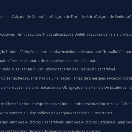
lumínio
Calçado de Compósito
Calçado de Fibra de Vidro
Calçado de Senhora
C
Aço
Luvas Térmicas
Luvas Antiestáticas
Luvas Dielétricas
Luvas de Pele e Crute
L
ação
T-shirts / Pólos
Vestuário de Alta Visibilidade
Vestuário de Trabalho
Vestuári
uário Térmico
Vestuário de Agasalho
Acessórios Vestuário
/ Balaclavas
Vestuário Uso Único
Máscaras de Higiene
Kit Descartável
/ Correntes
Redes
Lanternas de Sinalização
Plantas de Emergência
Acessórios Si
nais Parques
Sinais Informação
Sinais Obrigação
Sinais Paineis De Estaleiro
Sin
 de Elevação / Roquetes
Joelheiras / Cintos Lombares
Lonas
Duche / Lava Olhos
Auto Retrácteis / Dispositivos de Resgate
Acessórios / Conectores
rgas
Tampões Auditivos Descartáveis
Tampões Auditivos Detetáveis
Tampões A
iseiras
Máscaras de Soldador
Acessórios Oculares e Faciais