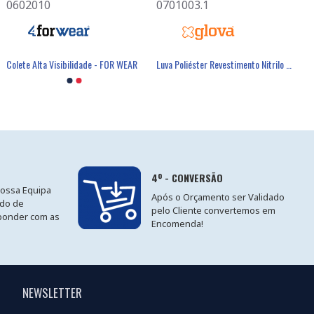
0602010
0701003.1
Colete Alta Visibilidade - FOR WEAR
Luva Poliéster Revestimento Nitrilo Cinzento - GLOVA
4º - CONVERSÃO
nossa Equipa
Após o Orçamento ser Validado
ido de
pelo Cliente convertemos em
ponder com as
Encomenda!
NEWSLETTER