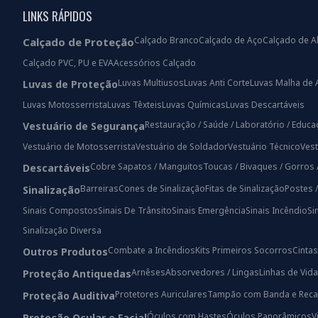
LINKS RÁPIDOS
Calçado Branco
Calçado de Aço
Calçado de A
Calçado de Proteção
Calçado PVC, PU e EVA
Acessórios Calçado
Luvas Multiusos
Luvas Anti Corte
Luvas Malha de 
Luvas de Proteção
Luvas Motosserrista
Luvas Têxteis
Luvas Químicas
Luvas Descartáveis
Restauração / Saúde / Laboratório / Educ
Vestuário de Segurança
Vestuário de Motosserrista
Vestuário de Soldador
Vestuário Técnico
Vest
Cobre Sapatos / Manguitos
Toucas / Bivaques / Gorros 
Descartáveis
Barreiras
Cones de Sinalização
Fitas de Sinalização
Postes 
Sinalização
Sinais Compostos
Sinais De Trânsito
Sinais Emergência
Sinais Incêndio
Si
Sinalização Diversa
Combate a Incêndios
Kits Primeiros Socorros
Cintas
Outros Produtos
Arnêses
Absorvedores / Lingas
Linhas de Vida
Proteção Antiquedas
Protetores Auriculares
Tampão com Banda e Reca
Proteção Auditiva
Óculos com Hastes
Óculos Panorâmicos
V
Proteção Ocular e Facial