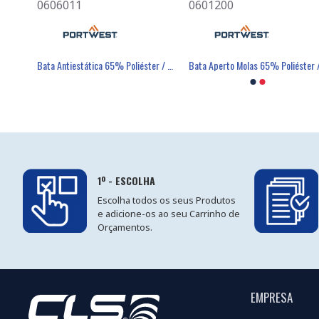
0606011
0501080
0601200
0701007
Balaclava Ignífuga e Antiestática - PORTWEST
Bata Antiestática 65% Poliéster / 34% Algodão / 1% Fibra - PORTWEST
Máscara Descartável FFP2 Com Válvula - FIELD
Luva Poli
1º - ESCOLHA
Escolha todos os seus Produtos
e adicione-os ao seu Carrinho de
Orçamentos.
EMPRESA