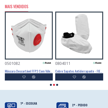
MAIS VENDIDOS
0501082
0804011
0
Poliéster Revestimento Látex Preto - GLOVA
Máscara Descartável FFP3 Com Válvula - FIELD
Cobre Sapatos Antiderrapante - FIELD
C
1º - ESCOLHA
2º - PEDIDO