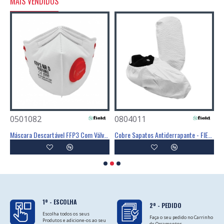
MAIS VENDIDOS
0501082
0804011
0
Poliéster Revestimento Látex Preto - GLOVA
Máscara Descartável FFP3 Com Válvula - FIELD
Cobre Sapatos Antiderrapante - FIELD
C
1º - ESCOLHA
2º - PEDIDO
Escolha todos os seus
Faça o seu pedido no Carrinho
Produtos e adicione-os ao seu
de Orçamentos.