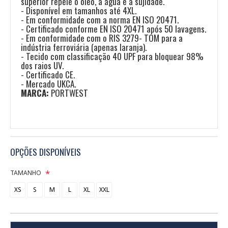
superior repele o óleo, a água e a sujidade.
- Disponível em tamanhos até 4XL.
- Em conformidade com a norma EN ISO 20471.
- Certificado conforme EN ISO 20471 após 50 lavagens.
- Em conformidade com o RIS 3279- TOM para a
indústria ferroviária (apenas laranja).
- Tecido com classificação 40 UPF para bloquear 98%
dos raios UV.
- Certificado CE.
- Mercado UKCA.
MARCA:
PORTWEST
OPÇÕES DISPONÍVEIS
TAMANHO
XS
S
M
L
XL
XXL