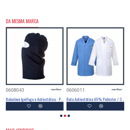
DA MESMA MARCA
0608043
0606011
0
ST
Balaclava Ignífuga e Antiestática - PORTWEST
Bata Antiestática 65% Poliéster / 34% Algodão / 1% Fibra - PORTWEST