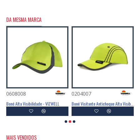
DA MESMA MARCA
0608008
0204007
0
Blusão Impermeável Com Fitas Refletoras - VIZWELL
Boné Alta Visibilidade - VIZWELL
Boné Visitante Antichoque Alta Visibilidade - VIZWELL
C
MAIS VENDIDOS