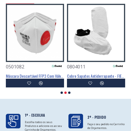
0501082
0804011
0
Poliéster Revestimento Látex Preto - GLOVA
Máscara Descartável FFP3 Com Válvula - FIELD
Cobre Sapatos Antiderrapante - FIELD
C
1º - ESCOLHA
2º - PEDIDO
Escolha todos os seus
Faça o seu pedido no Carrinho
Produtos e adicione-os ao seu
de Orçamentos.
Carrinho de Orçamentos.