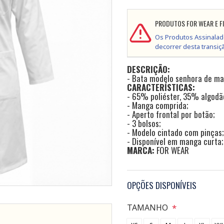
PRODUTOS FOR WEAR E F
Os Produtos Assinalad
decorrer desta transiç
DESCRIÇÃO:
- Bata modelo senhora de m
CARACTERÍSTICAS:
- 65% poliéster, 35% algodã
- Manga comprida;
- Aperto frontal por botão;
- 3 bolsos;
- Modelo cintado com pinças;
- Disponível em manga curta;
MARCA:
FOR WEAR
OPÇÕES DISPONÍVEIS
TAMANHO