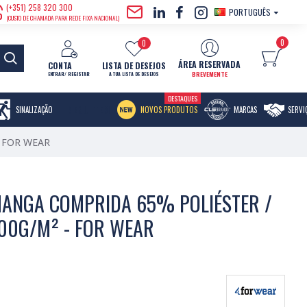
(+351) 258 320 300
PORTUGUÊS
(CUSTO DE CHAMADA PARA REDE FIXA NACIONAL)
0
0
ÁREA RESERVADA
CONTA
LISTA DE DESEJOS
BREVEMENTE
ENTRAR/ REGISTAR
A TUA LISTA DE DESEJOS
DESTAQUES
MENU ITEM
SINALIZAÇÃO
NOVOS PRODUTOS
MARCAS
SERVI
- FOR WEAR
ANGA COMPRIDA 65% POLIÉSTER /
00G/M² - FOR WEAR