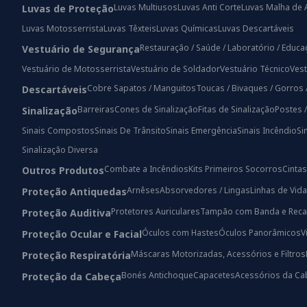
Luvas Multiusos
Luvas Anti Corte
Luvas Malha de 
Luvas de Proteção
Luvas Motosserrista
Luvas Têxteis
Luvas Químicas
Luvas Descartáveis
Restauração / Saúde / Laboratório / Educ
Vestuário de Segurança
Vestuário de Motosserrista
Vestuário de Soldador
Vestuário Técnico
Vest
Cobre Sapatos / Manguitos
Toucas / Bivaques / Gorros 
Descartáveis
Barreiras
Cones de Sinalização
Fitas de Sinalização
Postes 
Sinalização
Sinais Compostos
Sinais De Trânsito
Sinais Emergência
Sinais Incêndio
Si
Sinalização Diversa
Combate a Incêndios
Kits Primeiros Socorros
Cintas
Outros Produtos
Arnêses
Absorvedores / Lingas
Linhas de Vida
Proteção Antiquedas
Protetores Auriculares
Tampão com Banda e Reca
Proteção Auditiva
Óculos com Hastes
Óculos Panorâmicos
V
Proteção Ocular e Facial
Máscaras Motorizadas, Acessórios e Filtros
Proteção Respiratória
Bonés Antichoque
Capacetes
Acessórios da Ca
Proteção da Cabeça