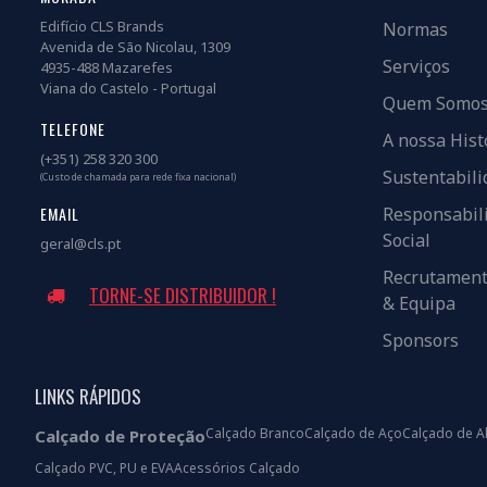
Edifício CLS Brands
Normas
Avenida de São Nicolau, 1309
Serviços
4935-488 Mazarefes
Viana do Castelo - Portugal
Quem Somo
TELEFONE
A nossa Hist
(+351) 258 320 300
Sustentabili
(Custo de chamada para rede fixa nacional)
EMAIL
Responsabil
Social
geral@cls.pt
Recrutamen
TORNE-SE DISTRIBUIDOR !
& Equipa
Sponsors
LINKS RÁPIDOS
Calçado Branco
Calçado de Aço
Calçado de A
Calçado de Proteção
Calçado PVC, PU e EVA
Acessórios Calçado