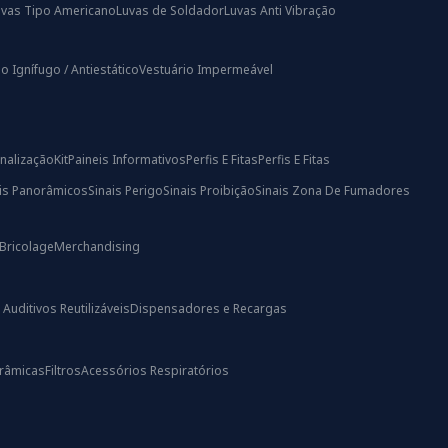
uvas Tipo Americano
Luvas de Soldador
Luvas Anti Vibração
o Ignífugo / Antiestático
Vestuário Impermeável
nalização
Kit
Paineis Informativos
Perfis E Fitas
Perfis E Fitas
ais Panorâmicos
Sinais Perigo
Sinais Proibição
Sinais Zona De Fumadores
Bricolage
Merchandising
uditivos Reutilizáveis
Dispensadores e Recargas
râmicas
Filtros
Acessórios Respiratórios