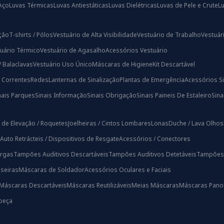
Aço
Luvas Térmicas
Luvas Antiestáticas
Luvas Dielétricas
Luvas de Pele e Crute
L
ação
T-shirts / Pólos
Vestuário de Alta Visibilidade
Vestuário de Trabalho
Vestuári
uário Térmico
Vestuário de Agasalho
Acessórios Vestuário
/ Balaclavas
Vestuário Uso Único
Máscaras de Higiene
Kit Descartável
/ Correntes
Redes
Lanternas de Sinalização
Plantas de Emergência
Acessórios Si
nais Parques
Sinais Informação
Sinais Obrigação
Sinais Paineis De Estaleiro
Sin
 de Elevação / Roquetes
Joelheiras / Cintos Lombares
Lonas
Duche / Lava Olhos
Auto Retrácteis / Dispositivos de Resgate
Acessórios / Conectores
rgas
Tampões Auditivos Descartáveis
Tampões Auditivos Detetáveis
Tampões A
iseiras
Máscaras de Soldador
Acessórios Oculares e Faciais
Máscaras Descartáveis
Máscaras Reutilizáveis
Meias Máscaras
Máscaras Pano
beça