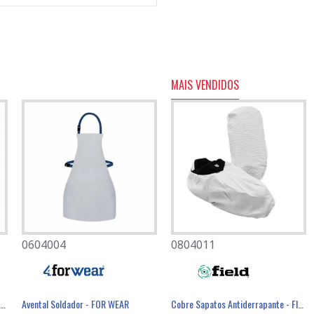
MAIS VENDIDOS
0604004
0501082
0804011
éster Revestimento Látex Preto - GLOVA
Avental Sem Peito 85X100cm 65% Poliéster / 35% Algodão 200g/m² - FOR WEAR
Avental Soldador - FOR WEAR
Máscara Descartável FFP3 Com Válvula - FIELD
Cobre Sapatos Antiderrapante - FIELD