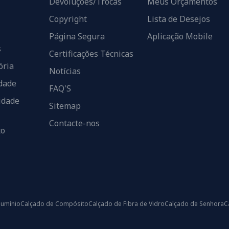
Devoluções/Trocas
Meus Orçamentos
Copyright
Lista de Desejos
Página Segura
Aplicação Mobile
s
Certificações Técnicas
ória
Notícias
dade
FAQ'S
idade
Sitemap
Contacte-nos
to
lumínio
Calçado de Compósito
Calçado de Fibra de Vidro
Calçado de Senhora
C