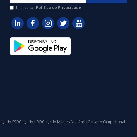
Li e aceito:
Política de Privacidade
alçado ESD
Calçado HRO
Calçado Militar / Vigilância
Calçado Ocupacional