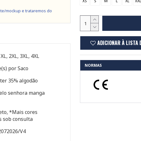
XS
S
M
L
XL
XX
te/mockup e trataremos do
ADICIONAR À LISTA 
, XL, 2XL, 3XL, 4XL
NORMAS
(s) por Saco
ter 35% algodão
elo senhora manga
eto, *Mais cores
s sob consulta
2072026/V4