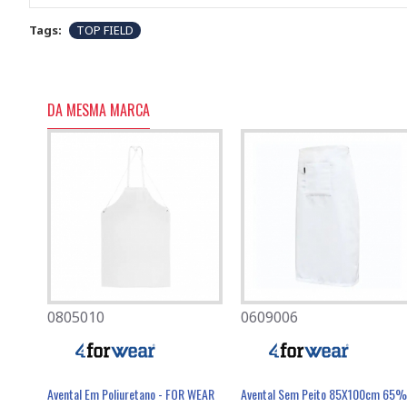
Tags:
TOP FIELD
DA MESMA MARCA
0805010
0501080
0609006
0701007
Avental Com Peito PVC 120x90 Cm - FOR WEAR
Avental Em Poliuretano - FOR WEAR
Máscara Descartável FFP2 Com Válvula - FIELD
Luva Poli