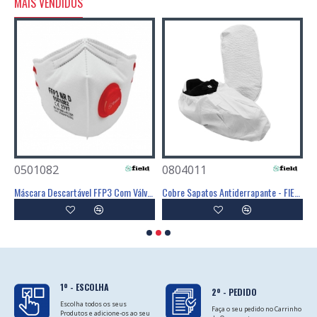
MAIS VENDIDOS
0501082
0804011
0
Poliéster Revestimento Látex Preto - GLOVA
Máscara Descartável FFP3 Com Válvula - FIELD
Cobre Sapatos Antiderrapante - FIELD
C
1º - ESCOLHA
2º - PEDIDO
Escolha todos os seus
Faça o seu pedido no Carrinho
Produtos e adicione-os ao seu