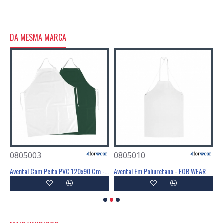
DA MESMA MARCA
0805003
0805010
0
Avental Com Peito 95X75cm 65% Poliéster / 35% Algodão 200g/m² - FOR WEAR
Avental Com Peito PVC 120x90 Cm - FOR WEAR
Avental Em Poliuretano - FOR WEAR