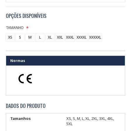
OPÇÕES DISPONÍVEIS
TAMANHO
XS
S
M
L
XL
XXL
XXXL
XXXXL
XXXXXL
Normas
DADOS DO PRODUTO
Tamanhos
XS, S, M, L, XL, 2XL, 3XL, 4XL,
5XL