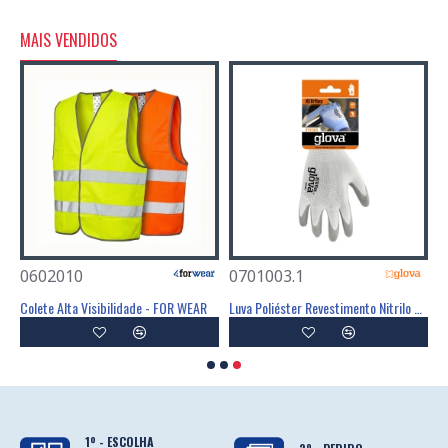
MAIS VENDIDOS
0602010
0701003.1
atos Antiderrapante - FIELD
Colete Alta Visibilidade - FOR WEAR
Luva Poliéster Revestimento Nitrilo Cinzento - GLOVA
1º - ESCOLHA