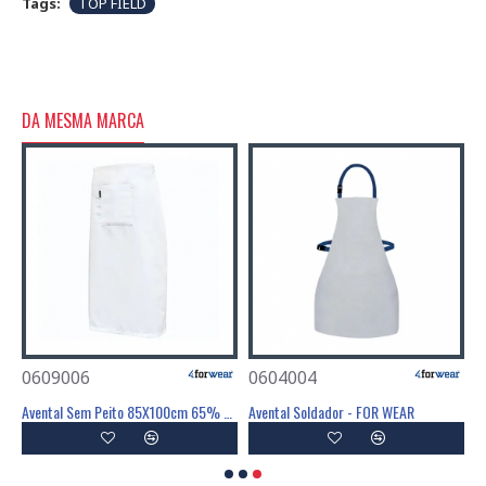
Tags:
TOP FIELD
DA MESMA MARCA
0609006
0604004
Avental Sem Peito 85X100cm 65% Poliéster / 35% Algodão 200g/m² - FOR WEAR
Avental Soldador - FOR WEAR