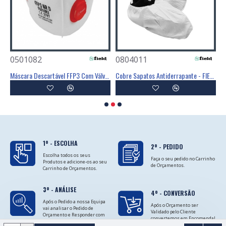
0501082
0804011
0
Poliéster Revestimento Látex Preto - GLOVA
Máscara Descartável FFP3 Com Válvula - FIELD
Cobre Sapatos Antiderrapante - FIELD
C
1º - ESCOLHA
2º - PEDIDO
Escolha todos os seus
Faça o seu pedido no Carrinho
Produtos e adicione-os ao seu
de Orçamentos.
Carrinho de Orçamentos.
3º - ANÁLISE
4º - CONVERSÃO
Após o Pedido a nossa Equipa
Após o Orçamento ser
vai analisar o Pedido de
Validado pelo Cliente
Orçamento e Responder com
convertemos em Encomenda!
as Cotações.