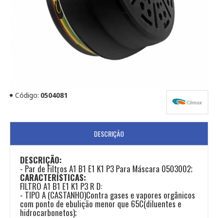
Código:
0504081
DESCRIÇÃO
DESCRIÇÃO:
- Par de Filtros A1 B1 E1 K1 P3 Para Máscara 0503002;
CARACTERÍSTICAS:
FILTRO A1 B1 E1 K1 P3 R D:
- TIPO A (CASTANHO)Contra gases e vapores orgânicos
com ponto de ebulição menor que 65C(diluentes e
hidrocarbonetos);