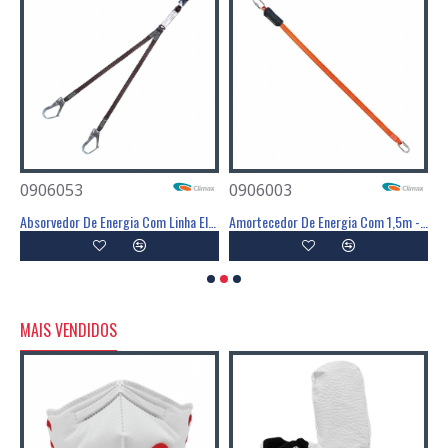
0906053
0906003
0
ia Com Linga Em Y - 1,55m - CLIMAX
Absorvedor De Energia Com Linha Elástica Em Y - CLIMAX
Amortecedor De Energia Com 1,5m - CLIMAX
A
MAIS VENDIDOS