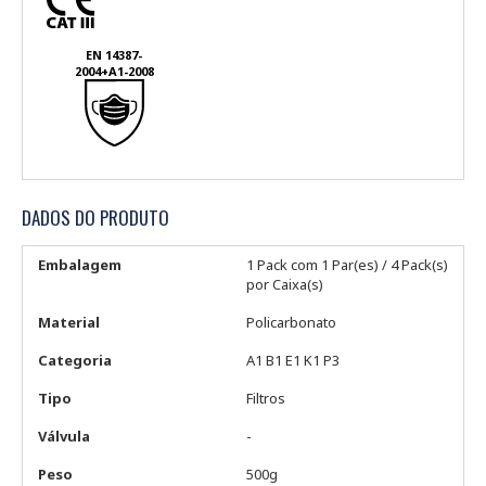
EN 14387-
2004+A1-2008
DADOS DO PRODUTO
Embalagem
1 Pack com 1 Par(es) / 4 Pack(s)
por Caixa(s)
Material
Policarbonato
Categoria
A1 B1 E1 K1 P3
Tipo
Filtros
Válvula
-
Peso
500g