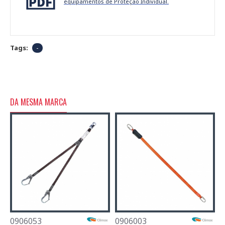
equipamentos de Proteção Individual.
Tags:
-
DA MESMA MARCA
0906053
0906003
0