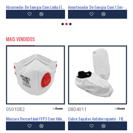
ia Com Linga Em Y - 1,55m - CLIMAX
Absorvedor De Energia Com Linha Elástica Em Y - CLIMAX
Amortecedor De Energia Com 1,5m - CLIMAX
A
MAIS VENDIDOS
0501082
0804011
0
Poliéster Revestimento Látex Preto - GLOVA
Máscara Descartável FFP3 Com Válvula - FIELD
Cobre Sapatos Antiderrapante - FIELD
C