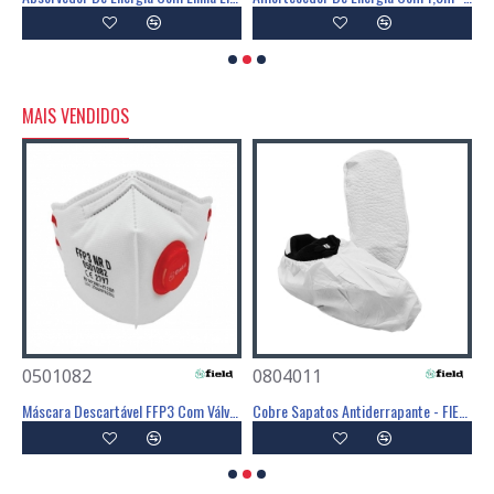
MAIS VENDIDOS
0501082
0804011
0
Poliéster Revestimento Látex Preto - GLOVA
Máscara Descartável FFP3 Com Válvula - FIELD
Cobre Sapatos Antiderrapante - FIELD
C