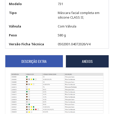
Modelo
731
Tipo
Máscara facial completa em
silicone CLASS II;
Válvula
Com Válvula
Peso
580 g
Versão Ficha Técnica
0502001.04072026/V4
DESCRIÇÃO EXTRA
ANEXOS