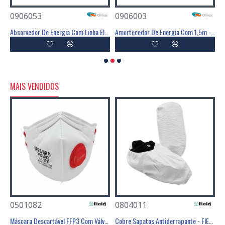
0906053
0906003
0
ia Com Linga Em Y - 1,55m - CLIMAX
Absorvedor De Energia Com Linha Elástica Em Y - CLIMAX
Amortecedor De Energia Com 1,5m - CLIMAX
A
MAIS VENDIDOS
0501082
0804011
0
Poliéster Revestimento Látex Preto - GLOVA
Máscara Descartável FFP3 Com Válvula - FIELD
Cobre Sapatos Antiderrapante - FIELD
C