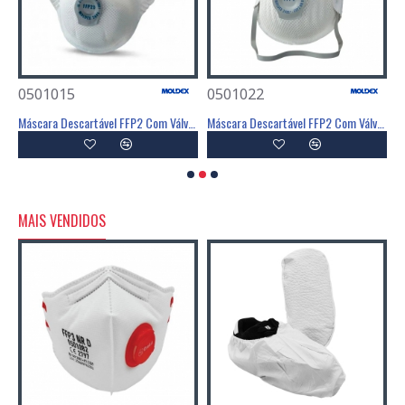
0501015
0501022
0
vel FFP1 Com Válvula - MOLDEX
Máscara Descartável FFP2 Com Válvula - MOLDEX
Máscara Descartável FFP2 Com Válvula - MOLDEX
MAIS VENDIDOS