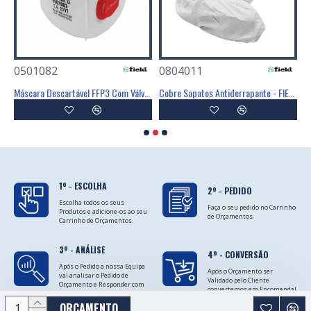
0501082
0804011
0
Poliéster Revestimento Látex Preto - GLOVA
Máscara Descartável FFP3 Com Válvula - FIELD
Cobre Sapatos Antiderrapante - FIELD
C
1º - ESCOLHA
2º - PEDIDO
Escolha todos os seus
Faça o seu pedido no Carrinho
Produtos e adicione-os ao seu
de Orçamentos.
Carrinho de Orçamentos.
3º - ANÁLISE
4º - CONVERSÃO
Após o Pedido a nossa Equipa
Após o Orçamento ser
vai analisar o Pedido de
Validado pelo Cliente
Orçamento e Responder com
convertemos em Encomenda!
as Cotações.
ORÇAMENTO