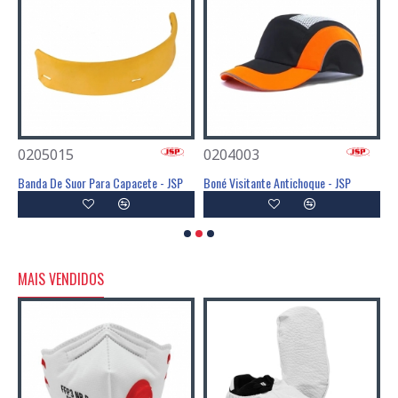
0205015
0204003
0
ara Capacete SNR 29dB - JSP
Banda De Suor Para Capacete - JSP
Boné Visitante Antichoque - JSP
MAIS VENDIDOS