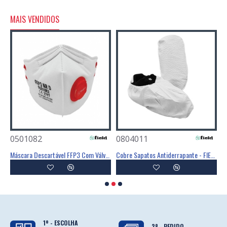
MAIS VENDIDOS
0501082
0804011
0
Poliéster Revestimento Látex Preto - GLOVA
Máscara Descartável FFP3 Com Válvula - FIELD
Cobre Sapatos Antiderrapante - FIELD
C
1º - ESCOLHA
2º - PEDIDO