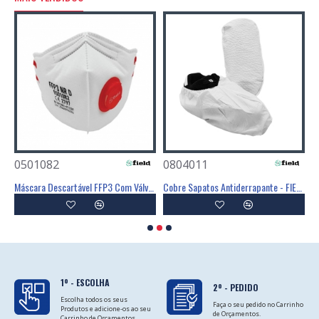
0501082
0804011
0
Poliéster Revestimento Látex Preto - GLOVA
Máscara Descartável FFP3 Com Válvula - FIELD
Cobre Sapatos Antiderrapante - FIELD
C
1º - ESCOLHA
2º - PEDIDO
Escolha todos os seus
Faça o seu pedido no Carrinho
Produtos e adicione-os ao seu
de Orçamentos.
Carrinho de Orçamentos.