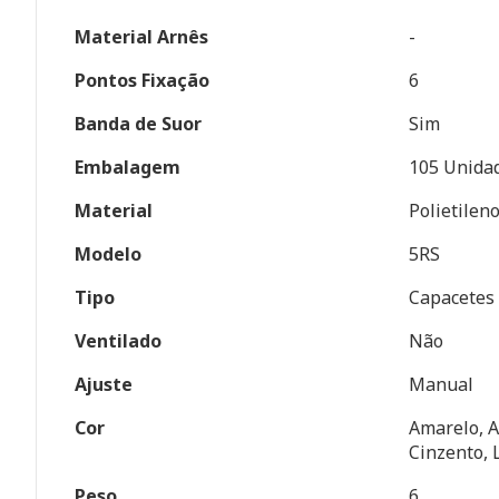
Material Arnês
-
Pontos Fixação
6
Banda de Suor
Sim
Embalagem
105 Unidad
Material
Polietilen
Modelo
5RS
Tipo
Capacetes
Ventilado
Não
Ajuste
Manual
Cor
Amarelo, A
Cinzento, 
Peso
6