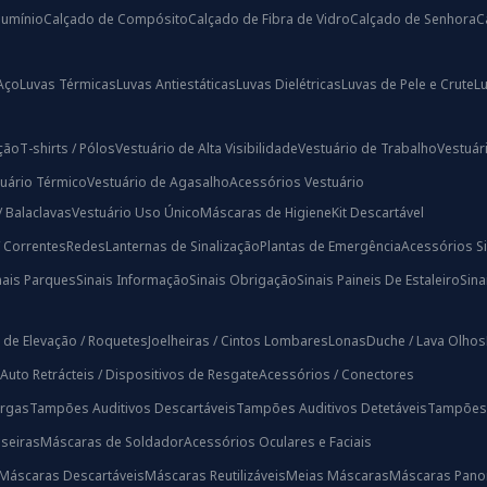
lumínio
Calçado de Compósito
Calçado de Fibra de Vidro
Calçado de Senhora
C
Aço
Luvas Térmicas
Luvas Antiestáticas
Luvas Dielétricas
Luvas de Pele e Crute
L
ação
T-shirts / Pólos
Vestuário de Alta Visibilidade
Vestuário de Trabalho
Vestuári
uário Térmico
Vestuário de Agasalho
Acessórios Vestuário
/ Balaclavas
Vestuário Uso Único
Máscaras de Higiene
Kit Descartável
/ Correntes
Redes
Lanternas de Sinalização
Plantas de Emergência
Acessórios Si
nais Parques
Sinais Informação
Sinais Obrigação
Sinais Paineis De Estaleiro
Sin
 de Elevação / Roquetes
Joelheiras / Cintos Lombares
Lonas
Duche / Lava Olhos
Auto Retrácteis / Dispositivos de Resgate
Acessórios / Conectores
rgas
Tampões Auditivos Descartáveis
Tampões Auditivos Detetáveis
Tampões A
iseiras
Máscaras de Soldador
Acessórios Oculares e Faciais
Máscaras Descartáveis
Máscaras Reutilizáveis
Meias Máscaras
Máscaras Pano