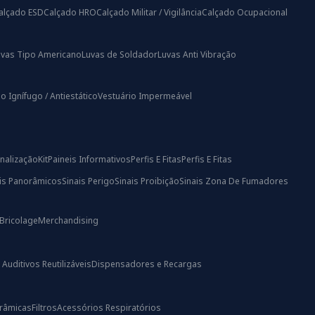
alçado ESD
Calçado HRO
Calçado Militar / Vigilância
Calçado Ocupacional
uvas Tipo Americano
Luvas de Soldador
Luvas Anti Vibração
o Ignífugo / Antiestático
Vestuário Impermeável
nalização
Kit
Paineis Informativos
Perfis E Fitas
Perfis E Fitas
ais Panorâmicos
Sinais Perigo
Sinais Proibição
Sinais Zona De Fumadores
Bricolage
Merchandising
uditivos Reutilizáveis
Dispensadores e Recargas
râmicas
Filtros
Acessórios Respiratórios