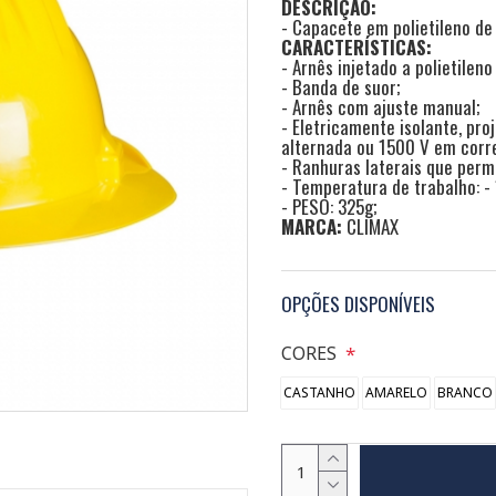
DESCRIÇÃO:
- Capacete em polietileno de
CARACTERÍSTICAS:
- Arnês injetado a polietilen
- Banda de suor;
- Arnês com ajuste manual;
- Eletricamente isolante, pr
alternada ou 1500 V em corr
- Ranhuras laterais que perm
- Temperatura de trabalho: -
- PESO: 325g;
MARCA:
CLIMAX
OPÇÕES DISPONÍVEIS
CORES
CASTANHO
AMARELO
BRANCO