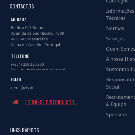
Catálogos
CONTACTOS
Informações
Técnicas
MORADA
Edifício CLS Brands
Normas
Avenida de São Nicolau, 1309
Serviços
4935-488 Mazarefes
Viana do Castelo - Portugal
Quem Somo
TELEFONE
A nossa Hist
(+351) 258 320 300
Sustentabili
(Custo de chamada para rede fixa nacional)
EMAIL
Responsabil
Social
geral@cls.pt
Recrutamen
TORNE-SE DISTRIBUIDOR !
& Equipa
Sponsors
LINKS RÁPIDOS