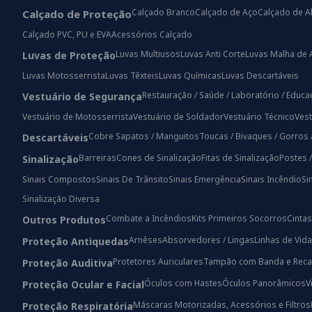
Calçado Branco
Calçado de Aço
Calçado de A
Calçado de Proteção
Calçado PVC, PU e EVA
Acessórios Calçado
Luvas Multiusos
Luvas Anti Corte
Luvas Malha de 
Luvas de Proteção
Luvas Motosserrista
Luvas Têxteis
Luvas Químicas
Luvas Descartáveis
Restauração / Saúde / Laboratório / Educ
Vestuário de Segurança
Vestuário de Motosserrista
Vestuário de Soldador
Vestuário Técnico
Vest
Cobre Sapatos / Manguitos
Toucas / Bivaques / Gorros 
Descartáveis
Barreiras
Cones de Sinalização
Fitas de Sinalização
Postes 
Sinalização
Sinais Compostos
Sinais De Trânsito
Sinais Emergência
Sinais Incêndio
Si
Sinalização Diversa
Combate a Incêndios
Kits Primeiros Socorros
Cintas
Outros Produtos
Arnêses
Absorvedores / Lingas
Linhas de Vida
Proteção Antiquedas
Protetores Auriculares
Tampão com Banda e Reca
Proteção Auditiva
Óculos com Hastes
Óculos Panorâmicos
V
Proteção Ocular e Facial
Máscaras Motorizadas, Acessórios e Filtros
Proteção Respiratória