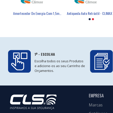
Absorvedor De Energia Com Linha Elástica Em Y - CLIMAX
Amortecedor De Energia Com 1,5m - CLIMAX
Máscara Descartável FFP2 Com Válvula - FIELD
Antiqueda Auto Retráctil - CLIMAX
Luva Poli
1º - ESCOLHA
Escolha todos os seus Produtos
e adicione-os ao seu Carrinho de
Orçamentos.
EMPRESA
Marcas