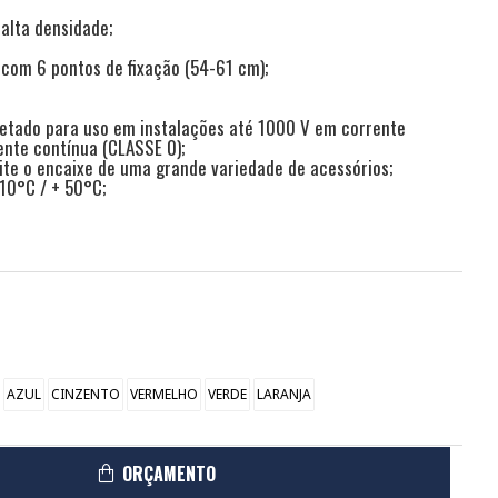
 alta densidade;
o com 6 pontos de fixação (54-61 cm);
ojetado para uso em instalações até 1000 V em corrente
ente contínua (CLASSE 0);
ite o encaixe de uma grande variedade de acessórios;
 10°C / + 50°C;
AZUL
CINZENTO
VERMELHO
VERDE
LARANJA
ORÇAMENTO