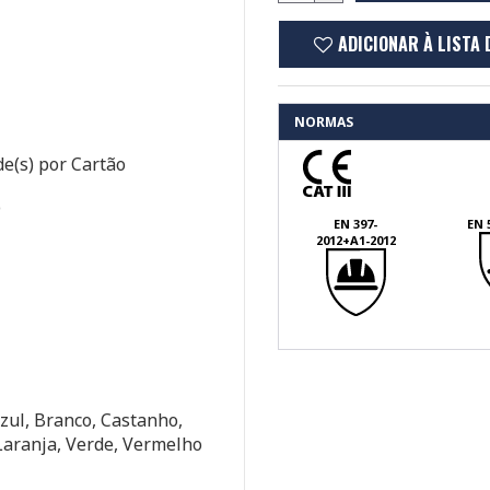
ADICIONAR À LISTA 
NORMAS
e(s) por Cartão
o
EN 397-
EN 
2012+A1-2012
zul, Branco, Castanho,
Laranja, Verde, Vermelho