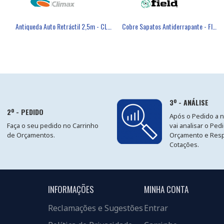
éster Revestimento Látex Preto - GLOVA
Máscara Descartável FFP3 Com Válvula - FIELD
Antiqueda Auto Retráctil 2,5m - CLIMAX
Cobre Sapatos Antiderrapante - FIELD
3º - ANÁLISE
2º - PEDIDO
Após o Pedido a 
Faça o seu pedido no Carrinho
vai analisar o Ped
de Orçamentos.
Orçamento e Res
Cotações.
INFORMAÇÕES
MINHA CONTA
Reclamações e Sugestões
Entrar