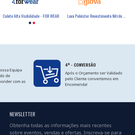
Colete Alta Visibilidade - FOR WEAR
Luva Poliéster Revestimento Nitrilo Cinzento - GLOVA
4º - CONVERSÃO
nossa Equipa
Após o Orçamento ser Validado
ido de
pelo Cliente convertemos em
ponder com as
Encomenda!
NEWSLETTER
Obtenha todas as informações mais recentes
sobre eventos, vendas e ofertas. Inscreva-se para