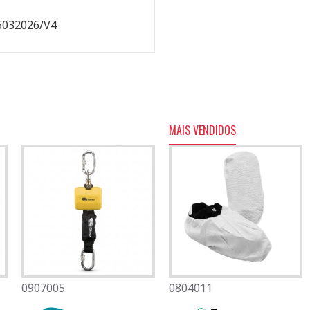
6032026/V4
MAIS VENDIDOS
0907005
0501082
0804011