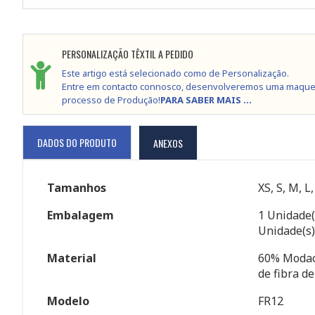
PERSONALIZAÇÃO TÊXTIL A PEDIDO
Este artigo está selecionado como de Personalização.
Entre em contacto connosco, desenvolveremos uma maque
processo de Produção!
PARA SABER MAIS ...
DADOS DO PRODUTO
ANEXOS
Tamanhos
XS, S, M, L
Embalagem
1 Unidade(
Unidade(s)
Material
60% Modacr
de fibra d
Modelo
FR12