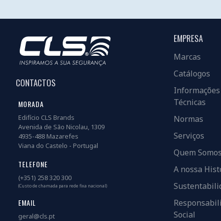
EMPRESA
Marcas
Catálogos
CONTACTOS
Informações
Técnicas
MORADA
Edifício CLS Brands
Normas
Avenida de São Nicolau, 1309
Serviços
4935-488 Mazarefes
Viana do Castelo - Portugal
Quem Somo
TELEFONE
A nossa Hist
(+351) 258 320 300
Sustentabili
(Custo de chamada para rede fixa nacional)
EMAIL
Responsabil
Social
geral@cls.pt