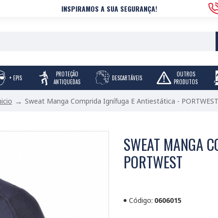
INSPIRAMOS A SUA SEGURANÇA!
PROTEÇÃO
OUTROS
+ EPIS
DESCARTÁVEIS
ANTIQUEDAS
PRODUTOS
Sweat Manga Comprida Ignífuga E Antiestática - PORTWES
nicio
SWEAT MANGA CO
PORTWEST
Código:
0606015