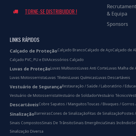
Recrutamen
TORNE-SE DISTRIBUIDOR !
& Equipa
Sponsors
LINKS RÁPIDOS
Calçado Branco
Calçado de Aço
Calçado de A
Calçado de Proteção
Calçado PVC, PU e EVA
Acessórios Calçado
Luvas Multiusos
Luvas Anti Corte
Luvas Malha de 
Luvas de Proteção
Luvas Motosserrista
Luvas Têxteis
Luvas Químicas
Luvas Descartáveis
Restauração / Saúde / Laboratório / Educ
Vestuário de Segurança
Vestuário de Motosserrista
Vestuário de Soldador
Vestuário Técnico
Vest
Cobre Sapatos / Manguitos
Toucas / Bivaques / Gorros 
Descartáveis
Barreiras
Cones de Sinalização
Fitas de Sinalização
Postes 
Sinalização
Sinais Compostos
Sinais De Trânsito
Sinais Emergência
Sinais Incêndio
Si
Sinalização Diversa