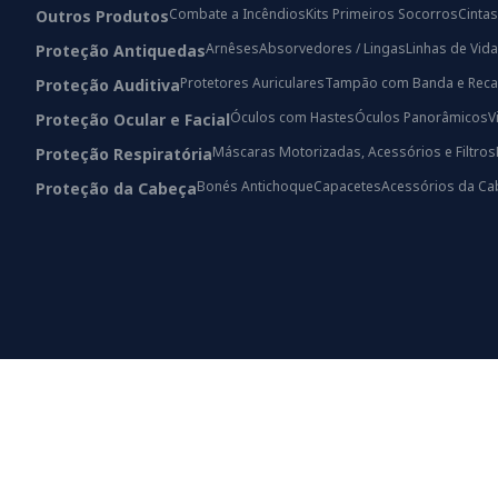
Combate a Incêndios
Kits Primeiros Socorros
Cintas
Outros Produtos
Arnêses
Absorvedores / Lingas
Linhas de Vida
Proteção Antiquedas
Protetores Auriculares
Tampão com Banda e Reca
Proteção Auditiva
Óculos com Hastes
Óculos Panorâmicos
V
Proteção Ocular e Facial
Máscaras Motorizadas, Acessórios e Filtros
Proteção Respiratória
Bonés Antichoque
Capacetes
Acessórios da Ca
Proteção da Cabeça
© 2024 All rights Reserved.
Developed by Dep. Marketing CLS - Brands, Lda®