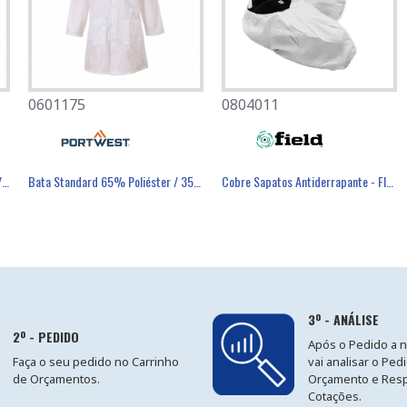
0601175
0501082
0804011
éster Revestimento Látex Preto - GLOVA
Bata Aperto Molas 65% Poliéster / 35% Algodão 245g/m² - PORTWEST
Bata Standard 65% Poliéster / 35% Algodão - PORTWEST
Máscara Descartável FFP3 Com Válvula - FIELD
Cobre Sapatos Antiderrapante - FIELD
3º - ANÁLISE
2º - PEDIDO
Após o Pedido a 
Faça o seu pedido no Carrinho
vai analisar o Ped
de Orçamentos.
Orçamento e Res
Cotações.