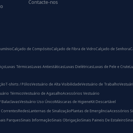
Contacte-nos
to
lumínio
Calçado de Compósito
Calçado de Fibra de Vidro
Calçado de Senhora
C
Aço
Luvas Térmicas
Luvas Antiestáticas
Luvas Dielétricas
Luvas de Pele e Crute
L
ação
T-shirts / Pólos
Vestuário de Alta Visibilidade
Vestuário de Trabalho
Vestuári
uário Térmico
Vestuário de Agasalho
Acessórios Vestuário
/ Balaclavas
Vestuário Uso Único
Máscaras de Higiene
Kit Descartável
/ Correntes
Redes
Lanternas de Sinalização
Plantas de Emergência
Acessórios Si
nais Parques
Sinais Informação
Sinais Obrigação
Sinais Paineis De Estaleiro
Sin