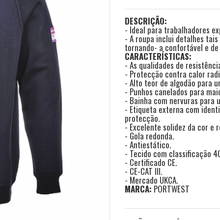
DESCRIÇÃO:
- Ideal para trabalhadores e
- A roupa inclui detalhes ta
tornando- a confortável e de f
CARACTERÍSTICAS:
- As qualidades de resistênc
- Protecção contra calor rad
- Alto teor de algodão para u
- Punhos canelados para maio
- Bainha com nervuras para u
- Etiqueta externa com identi
protecção.
- Excelente solidez da cor e 
- Gola redonda.
- Antiestático.
- Tecido com classificação 4
- Certificado CE.
- CE-CAT III.
- Mercado UKCA.
MARCA:
PORTWEST