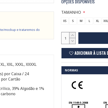
OPÇÕES DISPONÍVEIS
TAMANHO
XS
S
M
L
XL
XX
te/mockup e trataremos do
ADICIONAR À LISTA 
, XL, XXL, XXXL, XXXXL
NORMAS
s) por Caixa / 24
 por Cartão
ílico, 39% Algodão e 1%
e carbono
EN 1149-5-2008
EN 