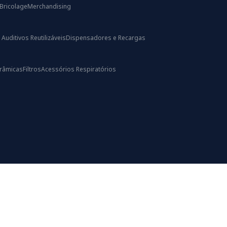
Bricolage
Merchandising
uditivos Reutilizáveis
Dispensadores e Recargas
râmicas
Filtros
Acessórios Respiratórios