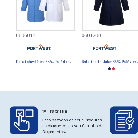
0606011
0501080
0601200
0701007
Balaclava Ignífuga e Antiestática - PORTWEST
Bata Antiestática 65% Poliéster / 34% Algodão / 1% Fibra - PORTWEST
Máscara Descartável FFP2 Com Válvula - FIELD
Luva Poli
1º - ESCOLHA
Escolha todos os seus Produtos
e adicione-os ao seu Carrinho de
Orçamentos.