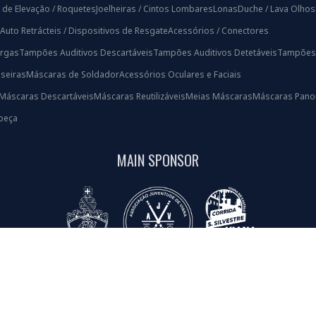
 de Elevação / Roquetes
Joelheiras / Cintos Lombares
Lonas
Duche / Lava Olhos
Auto Retrácteis / Dispositivos de Resgate
Acessórios / Conectores
rgas
Tampões Auditivos Descartáveis
Tampões Auditivos Detetáveis
Tampões A
iseiras
Máscaras de Soldador
Acessórios Oculares e Faciais
Máscaras Descartáveis
Máscaras Reutilizáveis
Meias Máscaras
Máscaras Pano
beça
MAIN SPONSOR