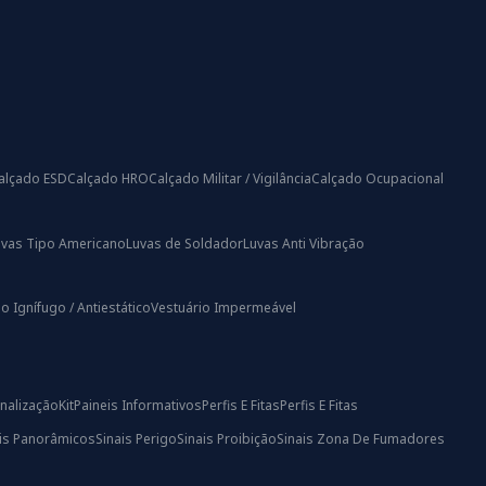
alçado ESD
Calçado HRO
Calçado Militar / Vigilância
Calçado Ocupacional
uvas Tipo Americano
Luvas de Soldador
Luvas Anti Vibração
o Ignífugo / Antiestático
Vestuário Impermeável
nalização
Kit
Paineis Informativos
Perfis E Fitas
Perfis E Fitas
ais Panorâmicos
Sinais Perigo
Sinais Proibição
Sinais Zona De Fumadores