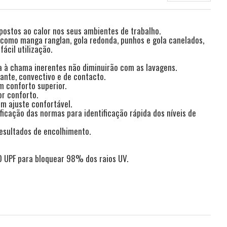
xpostos ao calor nos seus ambientes de trabalho.
is como manga ranglan, gola redonda, punhos e gola canelados,
ácil utilização.
ia à chama inerentes não diminuirão com as lavagens.
iante, convectivo e de contacto.
m conforto superior.
r conforto.
m ajuste confortável.
ficação das normas para identificação rápida dos níveis de
resultados de encolhimento.
0 UPF para bloquear 98% dos raios UV.