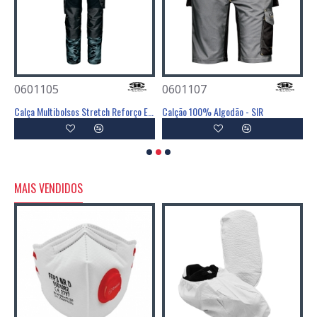
0601105
0601107
0
Calça Multibolsos Stretch Reforço Em Cordura - SIR
Calção 100% Algodão - SIR
C
MAIS VENDIDOS