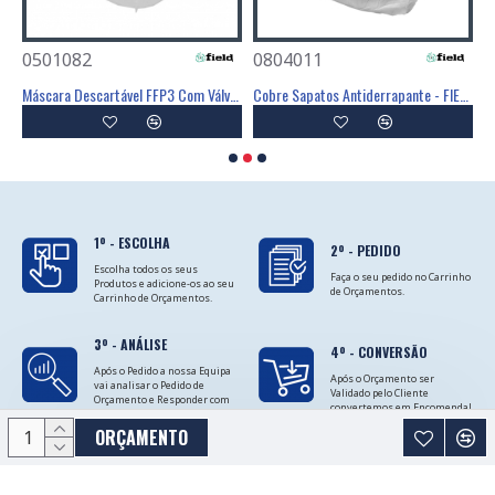
0501082
0804011
0
Poliéster Revestimento Látex Preto - GLOVA
Máscara Descartável FFP3 Com Válvula - FIELD
Cobre Sapatos Antiderrapante - FIELD
C
1º - ESCOLHA
2º - PEDIDO
Escolha todos os seus
Faça o seu pedido no Carrinho
Produtos e adicione-os ao seu
de Orçamentos.
Carrinho de Orçamentos.
3º - ANÁLISE
4º - CONVERSÃO
Após o Pedido a nossa Equipa
Após o Orçamento ser
vai analisar o Pedido de
Validado pelo Cliente
Orçamento e Responder com
convertemos em Encomenda!
as Cotações.
ORÇAMENTO