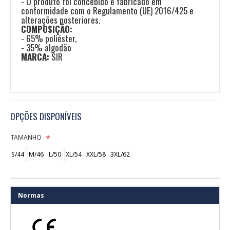
- O produto foi concebido e fabricado em
conformidade com o Regulamento (UE) 2016/425 e
alterações posteriores.
COMPOSIÇÃO:
- 65% poliéster,
- 35% algodão
MARCA:
SIR
OPÇÕES DISPONÍVEIS
TAMANHO
S/44
M/46
L/50
XL/54
XXL/58
3XL/62
Normas