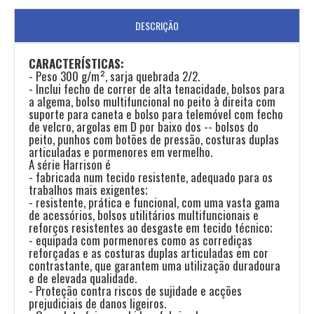
DESCRIÇÃO
CARACTERÍSTICAS:
- Peso 300 g/m², sarja quebrada 2/2.
- Inclui fecho de correr de alta tenacidade, bolsos para
a algema, bolso multifuncional no peito à direita com
suporte para caneta e bolso para telemóvel com fecho
de velcro, argolas em D por baixo dos -- bolsos do
peito, punhos com botões de pressão, costuras duplas
articuladas e pormenores em vermelho.
A série Harrison é
- fabricada num tecido resistente, adequado para os
trabalhos mais exigentes;
- resistente, prática e funcional, com uma vasta gama
de acessórios, bolsos utilitários multifuncionais e
reforços resistentes ao desgaste em tecido técnico;
- equipada com pormenores como as corrediças
reforçadas e as costuras duplas articuladas em cor
contrastante, que garantem uma utilização duradoura
e de elevada qualidade.
- Proteção contra riscos de sujidade e acções
prejudiciais de danos ligeiros.