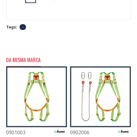
Tags:
-
DA MESMA MARCA
0901003
0902006
0