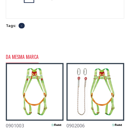
Tags:
-
DA MESMA MARCA
0901003
0902006
0