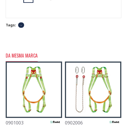
Tags:
-
DA MESMA MARCA
0901003
0902006
0