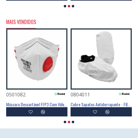
MAIS VENDIDOS
0501082
0804011
0
Poliéster Revestimento Látex Preto - GLOVA
Máscara Descartável FFP3 Com Válvula - FIELD
Cobre Sapatos Antiderrapante - FIELD
C