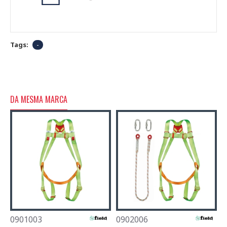
Tags:
-
DA MESMA MARCA
0901003
0902006
0