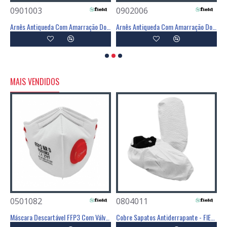
0901003
0902006
0
Linha Em Y De 1,5m - FIELD
Arnês Antiqueda Com Amarração Dorsal E Frontal - FIELD
Arnês Antiqueda Com Amarração Dorsal E Frontal - FIELD
MAIS VENDIDOS
0501082
0804011
0
Poliéster Revestimento Látex Preto - GLOVA
Máscara Descartável FFP3 Com Válvula - FIELD
Cobre Sapatos Antiderrapante - FIELD
C