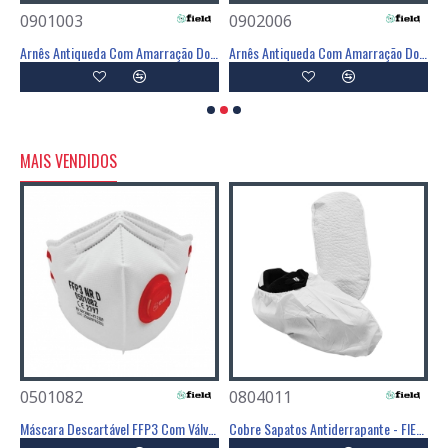
0901003
0902006
0
Linha Em Y De 1,5m - FIELD
Arnês Antiqueda Com Amarração Dorsal E Frontal - FIELD
Arnês Antiqueda Com Amarração Dorsal E Frontal - FIELD
MAIS VENDIDOS
0501082
0804011
0
Poliéster Revestimento Látex Preto - GLOVA
Máscara Descartável FFP3 Com Válvula - FIELD
Cobre Sapatos Antiderrapante - FIELD
C