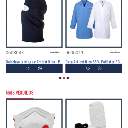
0608043
0606011
0
ST
Balaclava Ignífuga e Antiestática - PORTWEST
Bata Antiestática 65% Poliéster / 34% Algodão / 1% Fibra - PORTWEST
MAIS VENDIDOS