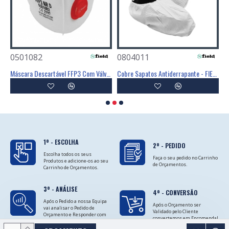
0501082
0804011
0
Poliéster Revestimento Látex Preto - GLOVA
Máscara Descartável FFP3 Com Válvula - FIELD
Cobre Sapatos Antiderrapante - FIELD
C
1º - ESCOLHA
2º - PEDIDO
Escolha todos os seus
Faça o seu pedido no Carrinho
Produtos e adicione-os ao seu
de Orçamentos.
Carrinho de Orçamentos.
3º - ANÁLISE
4º - CONVERSÃO
Após o Pedido a nossa Equipa
Após o Orçamento ser
vai analisar o Pedido de
Validado pelo Cliente
Orçamento e Responder com
convertemos em Encomenda!
as Cotações.