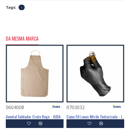
Tags:
-
DA MESMA MARCA
0604008
0703032
0
Avental PVC/Poliéster 105x70 Cm Tipo PB(6) - JUBA
Avental Soldador Crute Bege - JUBA
Caixa 50 Luvas Nitrilo Texturizado - JUBA