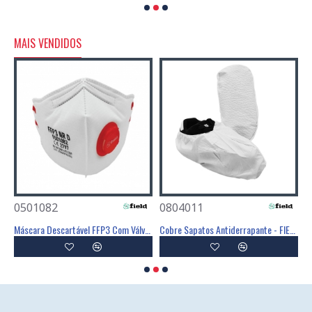
MAIS VENDIDOS
0501082
0804011
0
Poliéster Revestimento Látex Preto - GLOVA
Máscara Descartável FFP3 Com Válvula - FIELD
Cobre Sapatos Antiderrapante - FIELD
C