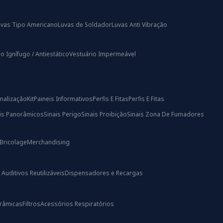
uvas Tipo Americano
Luvas de Soldador
Luvas Anti Vibração
o Ignífugo / Antiestático
Vestuário Impermeável
nalização
Kit
Paineis Informativos
Perfis E Fitas
Perfis E Fitas
ais Panorâmicos
Sinais Perigo
Sinais Proibição
Sinais Zona De Fumadores
Bricolage
Merchandising
uditivos Reutilizáveis
Dispensadores e Recargas
râmicas
Filtros
Acessórios Respiratórios