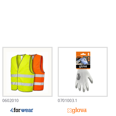
0602010
0701003.1