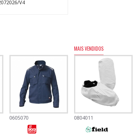
2072026/V4
MAIS VENDIDOS
0605070
0501082
0804011