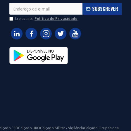
SUBSCREVER
Li e aceito:
Política de Privacidade
alçado ESD
Calçado HRO
Calçado Militar / Vigilância
Calçado Ocupacional