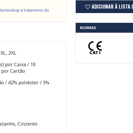
ADICIONAR À LISTA 
te/mockup e trataremos do
NORMAS
, XL, 2XL
s) por Caixa / 10
 por Cartão
o / 42% poliéster / 3%
stanho, Cinzento