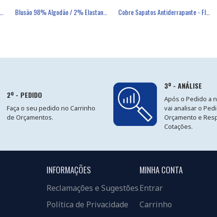
éster Revestimento Látex Preto - GLOVA
são 80% Algodão / 20% Poliéster - SIGGI
Blusão 98% Algodão / 2% Elastano - SIGGI
Máscara Descartável FFP3 Com Válvula - FIELD
Cobre Sapatos Antiderrapante - FIELD
3º - ANÁLISE
2º - PEDIDO
Após o Pedido a 
Faça o seu pedido no Carrinho
vai analisar o Ped
de Orçamentos.
Orçamento e Res
Cotações.
INFORMAÇÕES
MINHA CONTA
Reclamações e Sugestões
Entrar
Política de Privacidade
Carrinho