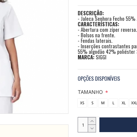
DESCRIÇÃO:
- Jaleca Senhora Fecho 55% 
CARACTERÍSTICAS:
- Abertura com zíper reverso.
- Bolsos na frente.
- Fendas laterais.
- Inserções contrastantes pa
55% algodão 42% poliéster
MARCA:
SIGGI
OPÇÕES DISPONÍVEIS
TAMANHO
XS
S
M
L
XL
XX