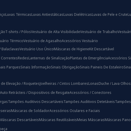
Aço
Luvas Térmicas
Luvas Antiestáticas
Luvas Dielétricas
Luvas de Pele e Crute
L
ação
T-shirts / Pólos
Vestuário de Alta Visibilidade
Vestuário de Trabalho
Vestuári
uário Térmico
Vestuário de Agasalho
Acessórios Vestuário
/ Balaclavas
Vestuário Uso Único
Máscaras de Higiene
Kit Descartável
/ Correntes
Redes
Lanternas de Sinalização
Plantas de Emergência
Acessórios Si
nais Parques
Sinais Informação
Sinais Obrigação
Sinais Paineis De Estaleiro
Sin
 de Elevação / Roquetes
Joelheiras / Cintos Lombares
Lonas
Duche / Lava Olhos
Auto Retrácteis / Dispositivos de Resgate
Acessórios / Conectores
rgas
Tampões Auditivos Descartáveis
Tampões Auditivos Detetáveis
Tampões A
iseiras
Máscaras de Soldador
Acessórios Oculares e Faciais
Máscaras Descartáveis
Máscaras Reutilizáveis
Meias Máscaras
Máscaras Pano
beça