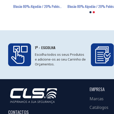
Avental Senhora 65% Poliéster / 35% Algodão - SIGGI
Blusão 80% Algodão / 20% Poliéster - SIGGI
Máscara Descartável FFP2 Com Válvula - FIELD
Luva Poli
Blu
1º - ESCOLHA
Escolha todos os seus Produtos
e adicione-os ao seu Carrinho de
Orçamentos.
EMPRESA
Marcas
Catálogos
CONTACTOS