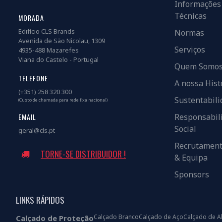
Informações
Técnicas
MORADA
Edifício CLS Brands
Normas
Avenida de São Nicolau, 1309
Serviços
4935-488 Mazarefes
Viana do Castelo - Portugal
Quem Somo
TELEFONE
A nossa Hist
(+351) 258 320 300
Sustentabili
(Custo de chamada para rede fixa nacional)
EMAIL
Responsabil
Social
geral@cls.pt
Recrutamen
TORNE-SE DISTRIBUIDOR !
& Equipa
Sponsors
LINKS RÁPIDOS
Calçado Branco
Calçado de Aço
Calçado de A
Calçado de Proteção