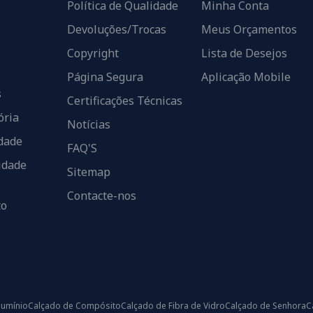
Política de Qualidade
Minha Conta
Devoluções/Trocas
Meus Orçamentos
Copyright
Lista de Desejos
Página Segura
Aplicação Mobile
s
Certificações Técnicas
ória
Notícias
dade
FAQ'S
idade
Sitemap
Contacte-nos
to
lumínio
Calçado de Compósito
Calçado de Fibra de Vidro
Calçado de Senhora
C