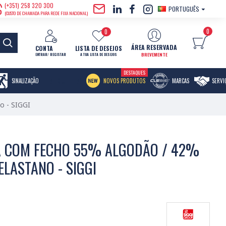
(+351) 258 320 300
PORTUGUÊS
(CUSTO DE CHAMADA PARA REDE FIXA NACIONAL)
0
0
ÁREA RESERVADA
CONTA
LISTA DE DESEJOS
BREVEMENTE
ENTRAR/ REGISTAR
A TUA LISTA DE DESEJOS
DESTAQUES
MENU ITEM
SINALIZAÇÃO
NOVOS PRODUTOS
MARCAS
SERVI
o - SIGGI
A COM FECHO 55% ALGODÃO / 42%
ELASTANO - SIGGI