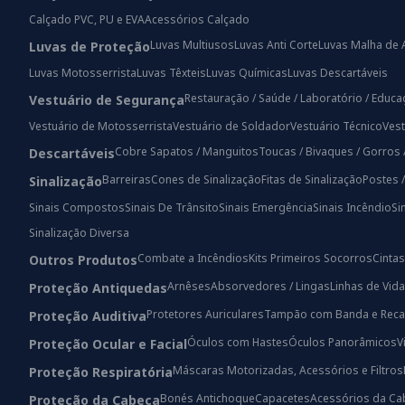
Calçado PVC, PU e EVA
Acessórios Calçado
Luvas Multiusos
Luvas Anti Corte
Luvas Malha de 
Luvas de Proteção
Luvas Motosserrista
Luvas Têxteis
Luvas Químicas
Luvas Descartáveis
Restauração / Saúde / Laboratório / Educ
Vestuário de Segurança
Vestuário de Motosserrista
Vestuário de Soldador
Vestuário Técnico
Vest
Cobre Sapatos / Manguitos
Toucas / Bivaques / Gorros 
Descartáveis
Barreiras
Cones de Sinalização
Fitas de Sinalização
Postes 
Sinalização
Sinais Compostos
Sinais De Trânsito
Sinais Emergência
Sinais Incêndio
Si
Sinalização Diversa
Combate a Incêndios
Kits Primeiros Socorros
Cintas
Outros Produtos
Arnêses
Absorvedores / Lingas
Linhas de Vida
Proteção Antiquedas
Protetores Auriculares
Tampão com Banda e Reca
Proteção Auditiva
Óculos com Hastes
Óculos Panorâmicos
V
Proteção Ocular e Facial
Máscaras Motorizadas, Acessórios e Filtros
Proteção Respiratória
Bonés Antichoque
Capacetes
Acessórios da Ca
Proteção da Cabeça