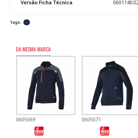
Versão Ficha Técnica
0601140.0
Tags:
-
DA MESMA MARCA
0605069
0501080
0605071
0701007