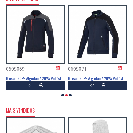
0605069
0605071
0
l Senhora 65% Poliéster / 35% Algodão - SIGGI
Blusão 80% Algodão / 20% Poliéster - SIGGI
Blusão 80% Algodão / 20% Poliéster - SIGGI
MAIS VENDIDOS