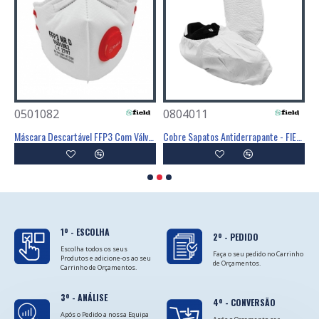
0501082
0804011
0
Poliéster Revestimento Látex Preto - GLOVA
Máscara Descartável FFP3 Com Válvula - FIELD
Cobre Sapatos Antiderrapante - FIELD
C
1º - ESCOLHA
2º - PEDIDO
Escolha todos os seus
Faça o seu pedido no Carrinho
Produtos e adicione-os ao seu
de Orçamentos.
Carrinho de Orçamentos.
3º - ANÁLISE
4º - CONVERSÃO
Após o Pedido a nossa Equipa