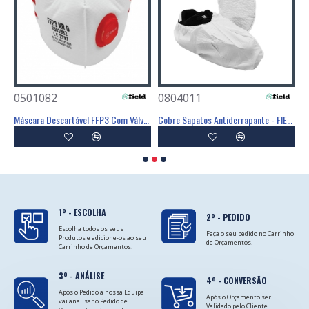
0501082
0804011
0
Poliéster Revestimento Látex Preto - GLOVA
Máscara Descartável FFP3 Com Válvula - FIELD
Cobre Sapatos Antiderrapante - FIELD
C
1º - ESCOLHA
2º - PEDIDO
Escolha todos os seus
Faça o seu pedido no Carrinho
Produtos e adicione-os ao seu
de Orçamentos.
Carrinho de Orçamentos.
3º - ANÁLISE
4º - CONVERSÃO
Após o Pedido a nossa Equipa
Após o Orçamento ser
vai analisar o Pedido de
Validado pelo Cliente