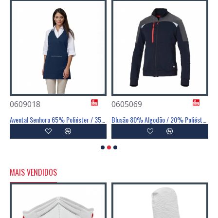
0609018
0605069
0
Avental 65% Poliéster / 35% Algodão - SIGGI
Avental Senhora 65% Poliéster / 35% Algodão - SIGGI
Blusão 80% Algodão / 20% Poliéster - SIGGI
MAIS VENDIDOS