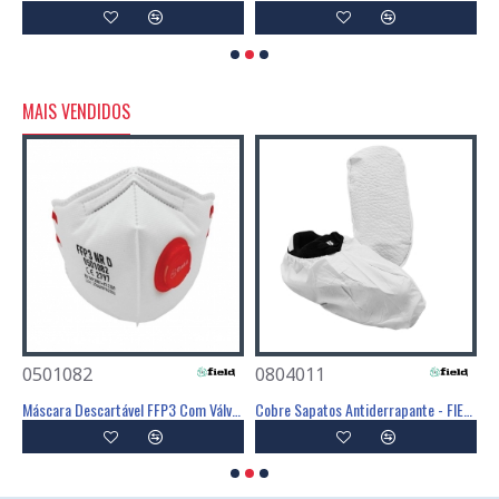
MAIS VENDIDOS
0501082
0804011
0
Poliéster Revestimento Látex Preto - GLOVA
Máscara Descartável FFP3 Com Válvula - FIELD
Cobre Sapatos Antiderrapante - FIELD
C