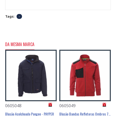
Tags:
-
DA MESMA MARCA
0605048
0605049
0
Blusão Acolchoado Impermeável - PAYPER
Blusão Acolchoado Pongee - PAYPER
Blusão Bandas Refletoras Ombros 70% Algodão / 30% Poliéster - PAYPER