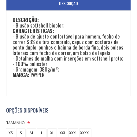
DESCRIÇÃO
DESCRIÇÃO:
- Blusão softshell bicolor;
CARACTERÍSTICAS:
- Blusão de ajuste confortável para homem, fecho de
correr SBS de tira comprido, capuz com costuras de
ponto duplo, punhos e bainha de borda fina, dois bolsos
laterais com fecho de correr, um bolso de lapela;
- Detalhes de malha com inserções em softshell preto;
- 100% poliéster;
- Gramagem: 380g/m²;
MARCA:
PAYPER
OPÇÕES DISPONÍVEIS
TAMANHO
XS
S
M
L
XL
XXL
XXXL
XXXXL