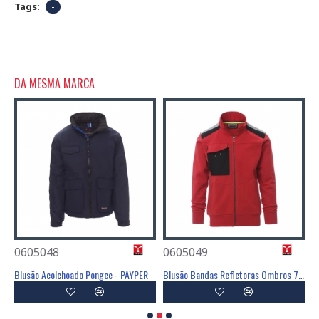
Tags:
-
DA MESMA MARCA
0605048
0605049
0
Blusão Acolchoado Impermeável - PAYPER
Blusão Acolchoado Pongee - PAYPER
Blusão Bandas Refletoras Ombros 70% Algodão / 30% Poliéster - PAYPER