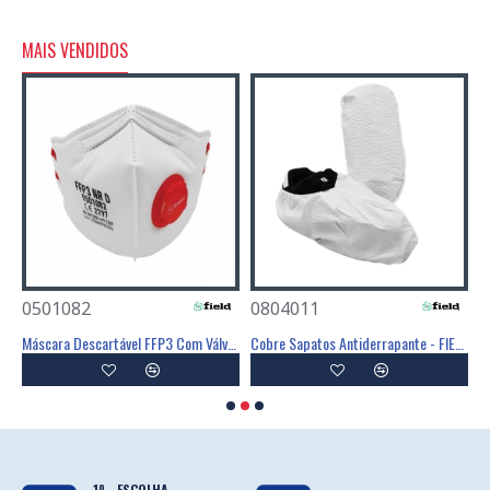
MAIS VENDIDOS
0501082
0804011
0
Poliéster Revestimento Látex Preto - GLOVA
Máscara Descartável FFP3 Com Válvula - FIELD
Cobre Sapatos Antiderrapante - FIELD
C
1º - ESCOLHA