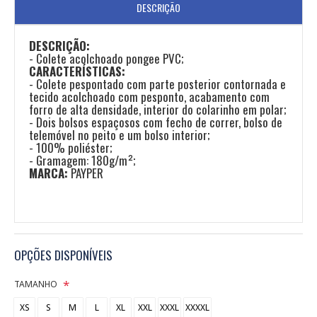
DESCRIÇÃO
DESCRIÇÃO:
- Colete acolchoado pongee PVC;
CARACTERÍSTICAS:
- Colete pespontado com parte posterior contornada e
tecido acolchoado com pesponto, acabamento com
forro de alta densidade, interior do colarinho em polar;
- Dois bolsos espaçosos com fecho de correr, bolso de
telemóvel no peito e um bolso interior;
- 100% poliéster;
- Gramagem: 180g/m²;
MARCA:
PAYPER
OPÇÕES DISPONÍVEIS
TAMANHO
XS
S
M
L
XL
XXL
XXXL
XXXXL