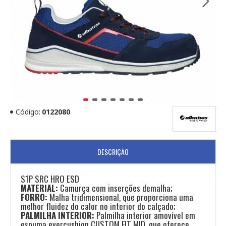
Código:
0122080
DESCRIÇÃO
S1P SRC HRO ESD
MATERIAL:
Camurça com inserções demalha;
FORRO:
Malha tridimensional, que proporciona uma
melhor fluidez do calor no interior do calçado;
PALMILHA INTERIOR:
Palmilha interior amovível em
espuma evercushion CUSTOM FIT MID, que oferece