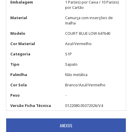
Embalagem
1 Par(es) por Caixa / 10 Par(es)
por Cartão
Material
Camurça com inserções de
malha
Modelo
COURT BLUE LOW 647640
Cor Material
Azul/Vermelho
Categoria
S1P
Tipo
Sapato
Palmilha
Não metálica
Cor Sola
Branco/Azul/Vermelho
Peso
-
Versão Ficha Técnica
0122080.05072026/V4
ANEXOS