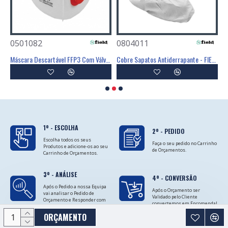
0501082
0804011
0
Poliéster Revestimento Látex Preto - GLOVA
Máscara Descartável FFP3 Com Válvula - FIELD
Cobre Sapatos Antiderrapante - FIELD
C
1º - ESCOLHA
2º - PEDIDO
Escolha todos os seus
Faça o seu pedido no Carrinho
Produtos e adicione-os ao seu
de Orçamentos.
Carrinho de Orçamentos.
3º - ANÁLISE
4º - CONVERSÃO
Após o Pedido a nossa Equipa
Após o Orçamento ser
vai analisar o Pedido de
Validado pelo Cliente
Orçamento e Responder com
convertemos em Encomenda!
as Cotações.
ORÇAMENTO