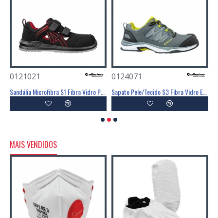
0121021
0124071
0
ele S7S Fibra Vidro ESD HRO SRC - ALBATROS
Sandália Microfibra S1 Fibra Vidro PU ESD SRC - ALBATROS
Sapato Pele/Tecido S3 Fibra Vidro ESD HRO SRC - ALBATROS
MAIS VENDIDOS