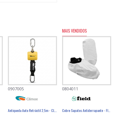
MAIS VENDIDOS
0907005
0501082
0804011
éster Revestimento Látex Preto - GLOVA
Máscara Descartável FFP3 Com Válvula - FIELD
Antiqueda Auto Retráctil 2,5m - CLIMAX
Cobre Sapatos Antiderrapante - FIELD