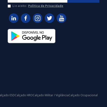
Li e aceito:
Política de Privacidade
alçado ESD
Calçado HRO
Calçado Militar / Vigilância
Calçado Ocupacional