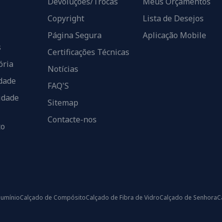
Devoluções/Trocas
Meus Orçamentos
Copyright
Lista de Desejos
Página Segura
Aplicação Mobile
s
Certificações Técnicas
ória
Notícias
dade
FAQ'S
idade
Sitemap
Contacte-nos
to
lumínio
Calçado de Compósito
Calçado de Fibra de Vidro
Calçado de Senhora
C