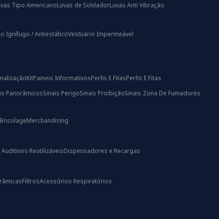
uvas Tipo Americano
Luvas de Soldador
Luvas Anti Vibração
o Ignífugo / Antiestático
Vestuário Impermeável
nalização
Kit
Paineis Informativos
Perfis E Fitas
Perfis E Fitas
ais Panorâmicos
Sinais Perigo
Sinais Proibição
Sinais Zona De Fumadores
Bricolage
Merchandising
uditivos Reutilizáveis
Dispensadores e Recargas
râmicas
Filtros
Acessórios Respiratórios