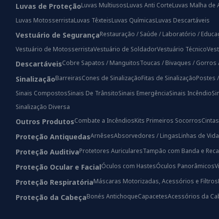
Luvas Multiusos
Luvas Anti Corte
Luvas Malha de 
Luvas de Proteção
Luvas Motosserrista
Luvas Têxteis
Luvas Químicas
Luvas Descartáveis
Restauração / Saúde / Laboratório / Educ
Vestuário de Segurança
Vestuário de Motosserrista
Vestuário de Soldador
Vestuário Técnico
Vest
Cobre Sapatos / Manguitos
Toucas / Bivaques / Gorros 
Descartáveis
Barreiras
Cones de Sinalização
Fitas de Sinalização
Postes 
Sinalização
Sinais Compostos
Sinais De Trânsito
Sinais Emergência
Sinais Incêndio
Si
Sinalização Diversa
Combate a Incêndios
Kits Primeiros Socorros
Cintas
Outros Produtos
Arnêses
Absorvedores / Lingas
Linhas de Vida
Proteção Antiquedas
Protetores Auriculares
Tampão com Banda e Reca
Proteção Auditiva
Óculos com Hastes
Óculos Panorâmicos
V
Proteção Ocular e Facial
Máscaras Motorizadas, Acessórios e Filtros
Proteção Respiratória
Bonés Antichoque
Capacetes
Acessórios da Ca
Proteção da Cabeça