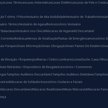
Aço
Luvas Térmicas
Luvas Antiestáticas
Luvas Dielétricas
Luvas de Pele e Crute
L
ação
T-shirts / Pólos
Vestuário de Alta Visibilidade
Vestuário de Trabalho
Vestuári
uário Térmico
Vestuário de Agasalho
Acessórios Vestuário
/ Balaclavas
Vestuário Uso Único
Máscaras de Higiene
Kit Descartável
/ Correntes
Redes
Lanternas de Sinalização
Plantas de Emergência
Acessórios Si
nais Parques
Sinais Informação
Sinais Obrigação
Sinais Paineis De Estaleiro
Sin
 de Elevação / Roquetes
Joelheiras / Cintos Lombares
Lonas
Duche / Lava Olhos
Auto Retrácteis / Dispositivos de Resgate
Acessórios / Conectores
rgas
Tampões Auditivos Descartáveis
Tampões Auditivos Detetáveis
Tampões A
iseiras
Máscaras de Soldador
Acessórios Oculares e Faciais
Máscaras Descartáveis
Máscaras Reutilizáveis
Meias Máscaras
Máscaras Pano
beça