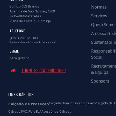
Edifício CLS Brands
Normas
Avenida de São Nicolau, 1309
Serviços
4935-488 Mazarefes
Viana do Castelo - Portugal
Quem Somo
TELEFONE
A nossa Hist
(+351) 258 320 300
Sustentabili
(Custo de chamada para rede fixa nacional)
EMAIL
Responsabil
Social
geral@cls.pt
Recrutamen
TORNE-SE DISTRIBUIDOR !
& Equipa
Sponsors
LINKS RÁPIDOS
Calçado Branco
Calçado de Aço
Calçado de A
Calçado de Proteção
Calçado PVC, PU e EVA
Acessórios Calçado