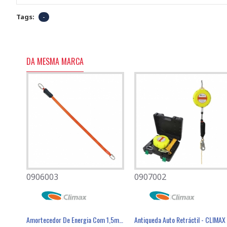
Tags:
-
DA MESMA MARCA
0906003
0501080
0907002
0701007
Absorvedor De Energia Com Linha Elástica Em Y - CLIMAX
Amortecedor De Energia Com 1,5m - CLIMAX
Máscara Descartável FFP2 Com Válvula - FIELD
Antiqueda Auto Retráctil - CLIMAX
Luva Poli