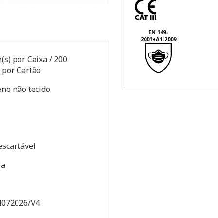
EN 149-
2001+A1-2009
(s) por Caixa / 200
 por Cartão
eno não tecido
escartável
la
4072026/V4