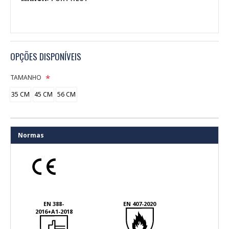
OPÇÕES DISPONÍVEIS
TAMANHO
35 CM
45 CM
56 CM
Normas
EN 388-
EN 407-2020
2016+A1-2018