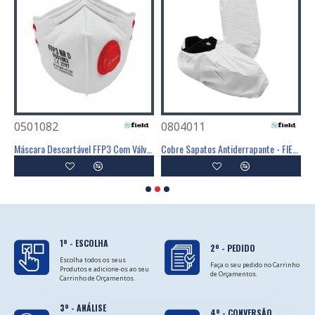
0501082
0804011
0
Poliéster Revestimento Látex Preto - GLOVA
Máscara Descartável FFP3 Com Válvula - FIELD
Cobre Sapatos Antiderrapante - FIELD
C
1º - ESCOLHA
2º - PEDIDO
Escolha todos os seus
Faça o seu pedido no Carrinho
Produtos e adicione-os ao seu
de Orçamentos.
Carrinho de Orçamentos.
3º - ANÁLISE
4º - CONVERSÃO