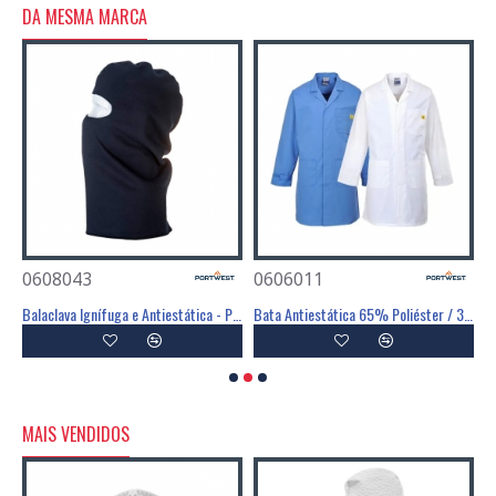
DA MESMA MARCA
0608043
0606011
0
ST
Balaclava Ignífuga e Antiestática - PORTWEST
Bata Antiestática 65% Poliéster / 34% Algodão / 1% Fibra - PORTWEST
MAIS VENDIDOS