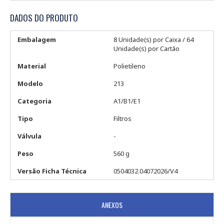
DADOS DO PRODUTO
Embalagem
8 Unidade(s) por Caixa / 64
Unidade(s) por Cartão
Material
Polietileno
Modelo
213
Categoria
A1/B1/E1
Tipo
Filtros
Válvula
-
Peso
560 g
Versão Ficha Técnica
0504032.04072026/V4
ANEXOS