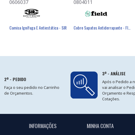
0606037
0501082
0804011
éster Revestimento Látex Preto - GLOVA
Camisa Ignífuga E Antiestática - SIR
Máscara Descartável FFP3 Com Válvula - FIELD
Cobre Sapatos Antiderrapante - FIELD
3º - ANÁLISE
2º - PEDIDO
Após o Pedido a 
Faça o seu pedido no Carrinho
vai analisar o Ped
de Orçamentos.
Orçamento e Res
Cotações.
INFORMAÇÕES
MINHA CONTA