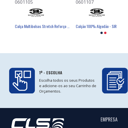
0601105
0501080
0601107
0701007
IR
Calça Multibolsos Stretch Reforço Em Cordura - SIR
Máscara Descartável FFP2 Com Válvula - FIELD
Calção 100% Algodão - SIR
Luva Poli
1º - ESCOLHA
Escolha todos os seus Produtos
e adicione-os ao seu Carrinho de
Orçamentos.
EMPRESA