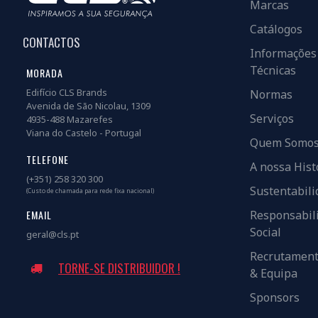
Marcas
Catálogos
CONTACTOS
Informações
Técnicas
MORADA
Edifício CLS Brands
Normas
Avenida de São Nicolau, 1309
Serviços
4935-488 Mazarefes
Viana do Castelo - Portugal
Quem Somo
TELEFONE
A nossa Hist
(+351) 258 320 300
Sustentabili
(Custo de chamada para rede fixa nacional)
EMAIL
Responsabil
Social
geral@cls.pt
Recrutamen
TORNE-SE DISTRIBUIDOR !
& Equipa
Sponsors