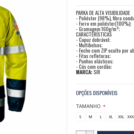
PARKA DE ALTA VISIBILIDADE
- Poliéster (98%), fibra cond
- Forro em poliéster(100%);
- Gramagem:160g/m²;
CARACTERÍSTICAS
- Capuz dobrável;
- Multibolsos;
- Fecho com ZIP oculto por a
- Fitas refletoras;
- Punhos elásticos;
- Cós com cordão;
MARCA:
SIR
OPÇÕES DISPONÍVEIS
TAMANHO
S
M
L
XL
XXL
XXX