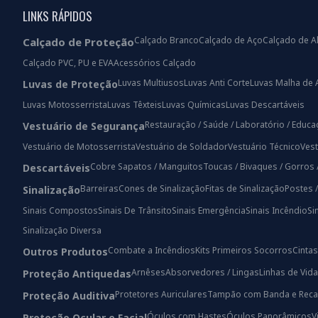
LINKS RÁPIDOS
Calçado Branco
Calçado de Aço
Calçado de A
Calçado de Proteção
Calçado PVC, PU e EVA
Acessórios Calçado
Luvas Multiusos
Luvas Anti Corte
Luvas Malha de 
Luvas de Proteção
Luvas Motosserrista
Luvas Têxteis
Luvas Químicas
Luvas Descartáveis
Restauração / Saúde / Laboratório / Educ
Vestuário de Segurança
Vestuário de Motosserrista
Vestuário de Soldador
Vestuário Técnico
Vest
Cobre Sapatos / Manguitos
Toucas / Bivaques / Gorros 
Descartáveis
Barreiras
Cones de Sinalização
Fitas de Sinalização
Postes 
Sinalização
Sinais Compostos
Sinais De Trânsito
Sinais Emergência
Sinais Incêndio
Si
Sinalização Diversa
Combate a Incêndios
Kits Primeiros Socorros
Cintas
Outros Produtos
Arnêses
Absorvedores / Lingas
Linhas de Vida
Proteção Antiquedas
Protetores Auriculares
Tampão com Banda e Reca
Proteção Auditiva
Óculos com Hastes
Óculos Panorâmicos
V
Proteção Ocular e Facial