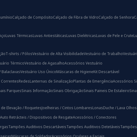
lumínio
Calçado de Compósito
Calçado de Fibra de Vidro
Calçado de Senhora
C
Aço
Luvas Térmicas
Luvas Antiestáticas
Luvas Dielétricas
Luvas de Pele e Crute
L
ação
T-shirts / Pólos
Vestuário de Alta Visibilidade
Vestuário de Trabalho
Vestuári
uário Térmico
Vestuário de Agasalho
Acessórios Vestuário
/ Balaclavas
Vestuário Uso Único
Máscaras de Higiene
Kit Descartável
/ Correntes
Redes
Lanternas de Sinalização
Plantas de Emergência
Acessórios Si
nais Parques
Sinais Informação
Sinais Obrigação
Sinais Paineis De Estaleiro
Sin
 de Elevação / Roquetes
Joelheiras / Cintos Lombares
Lonas
Duche / Lava Olhos
Auto Retrácteis / Dispositivos de Resgate
Acessórios / Conectores
rgas
Tampões Auditivos Descartáveis
Tampões Auditivos Detetáveis
Tampões A
iseiras
Máscaras de Soldador
Acessórios Oculares e Faciais