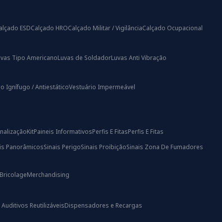
alçado ESD
Calçado HRO
Calçado Militar / Vigilância
Calçado Ocupacional
uvas Tipo Americano
Luvas de Soldador
Luvas Anti Vibração
o Ignífugo / Antiestático
Vestuário Impermeável
nalização
Kit
Paineis Informativos
Perfis E Fitas
Perfis E Fitas
ais Panorâmicos
Sinais Perigo
Sinais Proibição
Sinais Zona De Fumadores
Bricolage
Merchandising
uditivos Reutilizáveis
Dispensadores e Recargas