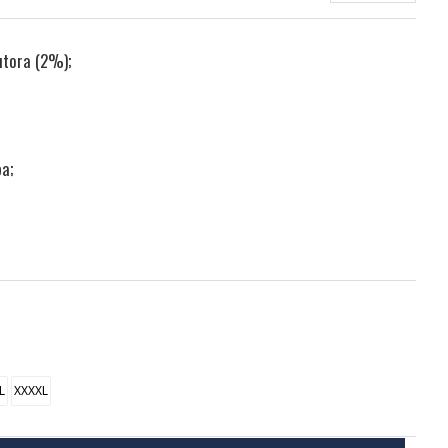
utora (2%);
ba;
L
XXXXL