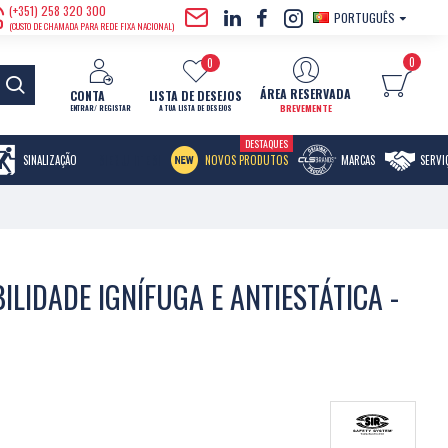
(+351) 258 320 300
PORTUGUÊS
(CUSTO DE CHAMADA PARA REDE FIXA NACIONAL)
0
0
ÁREA RESERVADA
CONTA
LISTA DE DESEJOS
BREVEMENTE
ENTRAR/ REGISTAR
A TUA LISTA DE DESEJOS
DESTAQUES
MENU ITEM
SINALIZAÇÃO
NOVOS PRODUTOS
MARCAS
SERVI
ILIDADE IGNÍFUGA E ANTIESTÁTICA -