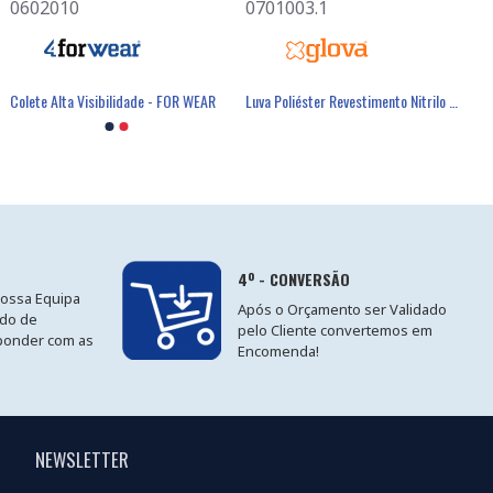
0602010
0701003.1
Colete Alta Visibilidade - FOR WEAR
Luva Poliéster Revestimento Nitrilo Cinzento - GLOVA
4º - CONVERSÃO
nossa Equipa
Após o Orçamento ser Validado
ido de
pelo Cliente convertemos em
ponder com as
Encomenda!
NEWSLETTER