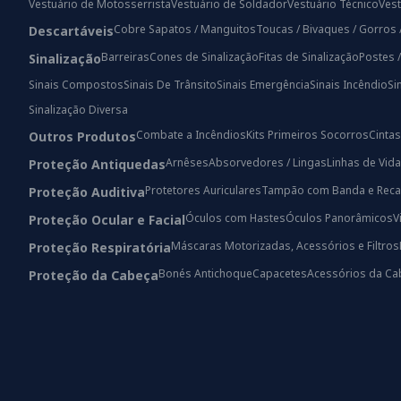
Vestuário de Motosserrista
Vestuário de Soldador
Vestuário Técnico
Vest
Cobre Sapatos / Manguitos
Toucas / Bivaques / Gorros 
Descartáveis
Barreiras
Cones de Sinalização
Fitas de Sinalização
Postes 
Sinalização
Sinais Compostos
Sinais De Trânsito
Sinais Emergência
Sinais Incêndio
Si
Sinalização Diversa
Combate a Incêndios
Kits Primeiros Socorros
Cintas
Outros Produtos
Arnêses
Absorvedores / Lingas
Linhas de Vida
Proteção Antiquedas
Protetores Auriculares
Tampão com Banda e Reca
Proteção Auditiva
Óculos com Hastes
Óculos Panorâmicos
V
Proteção Ocular e Facial
Máscaras Motorizadas, Acessórios e Filtros
Proteção Respiratória
Bonés Antichoque
Capacetes
Acessórios da Ca
Proteção da Cabeça