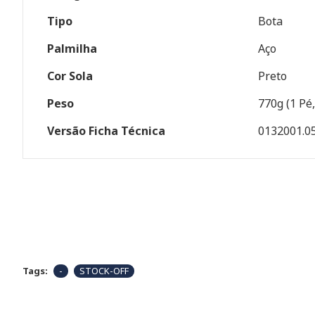
Tipo
Bota
Palmilha
Aço
Cor Sola
Preto
Peso
770g (1 Pé
Versão Ficha Técnica
0132001.0
Tags:
-
STOCK-OFF