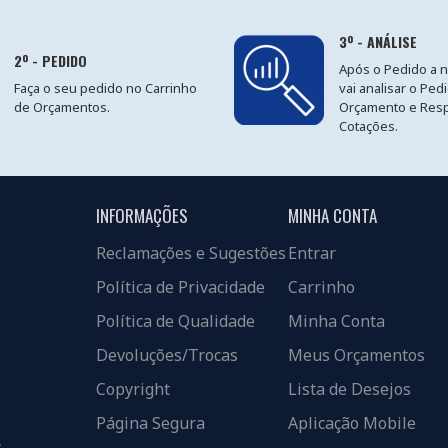
3º - ANÁLISE
2º - PEDIDO
Após o Pedido a 
Faça o seu pedido no Carrinho
vai analisar o Ped
de Orçamentos.
Orçamento e Res
Cotações.
INFORMAÇÕES
MINHA CONTA
Reclamações e Sugestões
Entrar
Política de Privacidade
Carrinho
Política de Qualidade
Minha Conta
Devoluções/Trocas
Meus Orçamentos
Copyright
Lista de Desejos
Página Segura
Aplicação Mobile
s