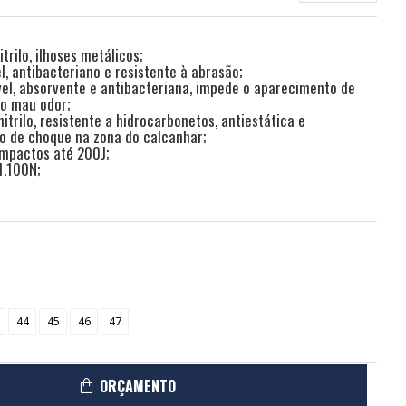
trilo, ilhoses metálicos;
l, antibacteriano e resistente à abrasão;
el, absorvente e antibacteriana, impede o aparecimento de
 o mau odor;
trilo, resistente a hidrocarbonetos, antiestática e
o de choque na zona do calcanhar;
impactos até 200J;
1.100N;
44
45
46
47
ORÇAMENTO