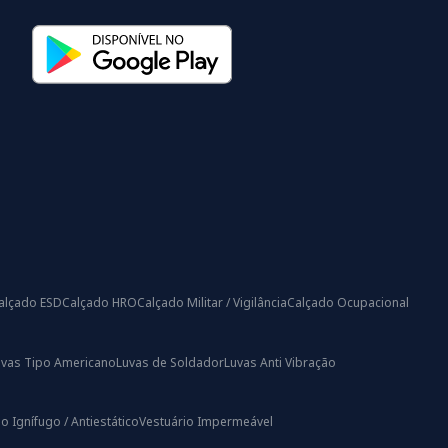
alçado ESD
Calçado HRO
Calçado Militar / Vigilância
Calçado Ocupacional
uvas Tipo Americano
Luvas de Soldador
Luvas Anti Vibração
o Ignífugo / Antiestático
Vestuário Impermeável