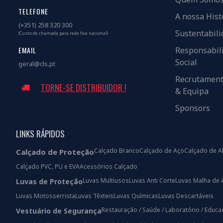
TELEFONE
A nossa Hist
(+351) 258 320 300
Sustentabili
(Custo de chamada para rede fixa nacional)
EMAIL
Responsabil
Social
geral@cls.pt
Recrutamen
TORNE-SE DISTRIBUIDOR !
& Equipa
Sponsors
LINKS RÁPIDOS
Calçado Branco
Calçado de Aço
Calçado de A
Calçado de Proteção
Calçado PVC, PU e EVA
Acessórios Calçado
Luvas Multiusos
Luvas Anti Corte
Luvas Malha de 
Luvas de Proteção
Luvas Motosserrista
Luvas Têxteis
Luvas Químicas
Luvas Descartáveis
Restauração / Saúde / Laboratório / Educ
Vestuário de Segurança