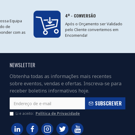
4º - CONVERSÃO
nossa Equipa
Após o Orçamento ser Validado
ido de
pelo Cliente convertemos em
ponder com as
Encomenda!
NEWSLETTER
Obtenha todas as informações mais recentes
sobre eventos, vendas e ofertas. Inscreva-se para
receber boletins informativos hoje.
SUBSCREVER
Li e aceito:
Política de Privacidade