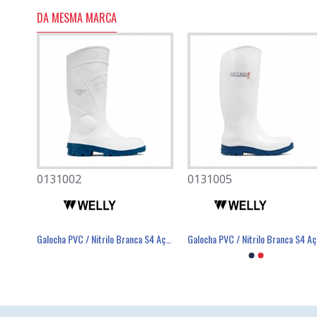
DA MESMA MARCA
0131002
0501080
0131005
0701007
Galocha PVC / Nitrilo Branca O4 SRC - THE WELLY
Galocha PVC / Nitrilo Branca S4 Aço SRC - THE WELLY
Máscara Descartável FFP2 Com Válvula - FIELD
Luva Poli
Galo