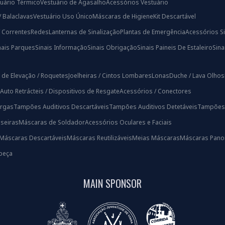
uário Térmico
Vestuário de Agasalho
Acessórios Vestuário
/ Balaclavas
Vestuário Uso Único
Máscaras de Higiene
Kit Descartável
/ Correntes
Redes
Lanternas de Sinalização
Plantas de Emergência
Acessórios Si
nais Parques
Sinais Informação
Sinais Obrigação
Sinais Paineis De Estaleiro
Sin
 de Elevação / Roquetes
Joelheiras / Cintos Lombares
Lonas
Duche / Lava Olhos
Auto Retrácteis / Dispositivos de Resgate
Acessórios / Conectores
rgas
Tampões Auditivos Descartáveis
Tampões Auditivos Detetáveis
Tampões A
iseiras
Máscaras de Soldador
Acessórios Oculares e Faciais
Máscaras Descartáveis
Máscaras Reutilizáveis
Meias Máscaras
Máscaras Pano
beça
MAIN SPONSOR