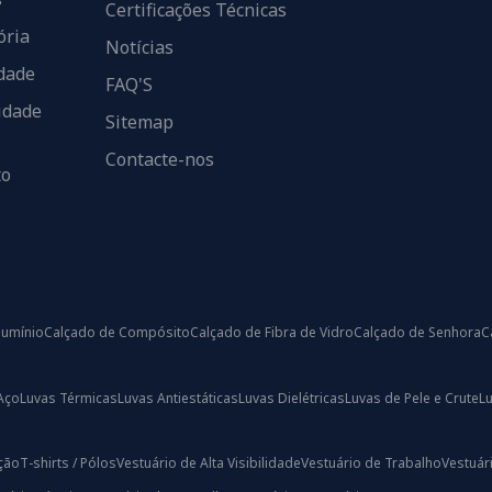
Certificações Técnicas
ória
Notícias
dade
FAQ'S
idade
Sitemap
Contacte-nos
to
lumínio
Calçado de Compósito
Calçado de Fibra de Vidro
Calçado de Senhora
C
Aço
Luvas Térmicas
Luvas Antiestáticas
Luvas Dielétricas
Luvas de Pele e Crute
L
ação
T-shirts / Pólos
Vestuário de Alta Visibilidade
Vestuário de Trabalho
Vestuári