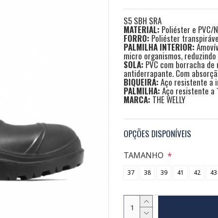
S5 SBH SRA
MATERIAL:
Poliéster e PVC/Ni
FORRO:
Poliéster transpiráve
PALMILHA INTERIOR:
Amovív
micro organismos, reduzindo
SOLA:
PVC com borracha de ni
antiderrapante. Com absorçã
BIQUEIRA:
Aço resistente a 
PALMILHA:
Aço resistente a 
MARCA:
THE WELLY
OPÇÕES DISPONÍVEIS
TAMANHO
37
38
39
41
42
43