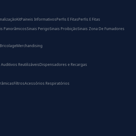
nalização
Kit
Paineis Informativos
Perfis E Fitas
Perfis E Fitas
ais Panorâmicos
Sinais Perigo
Sinais Proibição
Sinais Zona De Fumadores
Bricolage
Merchandising
uditivos Reutilizáveis
Dispensadores e Recargas
râmicas
Filtros
Acessórios Respiratórios