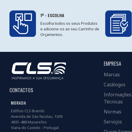
1º - ESCOLHA
Escolha todos os seus Produtos
e adicione-os ao seu Carrinho de
Orçamentos.
EMPRESA
Marcas
Catálogos
CONTACTOS
Informações
Técnicas
MORADA
Edifício CLS Brands
Normas
Avenida de São Nicolau, 1309
Serviços
4935-488 Mazarefes
Viana do Castelo - Portugal
Quem Somo