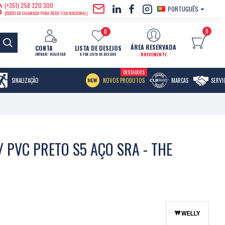
(+351) 258 320 300
PORTUGUÊS
(CUSTO DE CHAMADA PARA REDE FIXA NACIONAL)
0
0
ÁREA RESERVADA
CONTA
LISTA DE DESEJOS
BREVEMENTE
ENTRAR/ REGISTAR
A TUA LISTA DE DESEJOS
DESTAQUES
MENU ITEM
SINALIZAÇÃO
NOVOS PRODUTOS
MARCAS
SERVI
/ PVC PRETO S5 AÇO SRA - THE