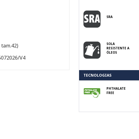
SRA
SOLA
, tam.42)
RESISTENTE A
ÓLEOS
5072026/V4
TECNOLOGIAS
PHTHALATE
FREE