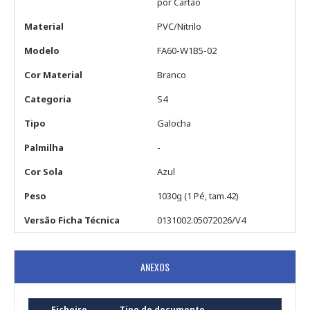
por Cartão
Material
PVC/Nitrilo
Modelo
FA60-W1B5-02
Cor Material
Branco
Categoria
S4
Tipo
Galocha
Palmilha
-
Cor Sola
Azul
Peso
1030g (1 Pé, tam.42)
Versão Ficha Técnica
0131002.05072026/V4
ANEXOS
Ficheiro
Tipo de documento