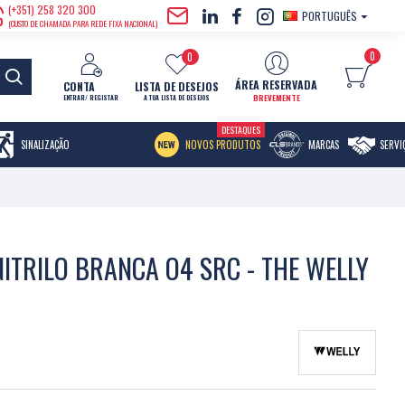
(+351) 258 320 300
PORTUGUÊS
(CUSTO DE CHAMADA PARA REDE FIXA NACIONAL)
0
0
ÁREA RESERVADA
CONTA
LISTA DE DESEJOS
BREVEMENTE
ENTRAR/ REGISTAR
A TUA LISTA DE DESEJOS
DESTAQUES
MENU ITEM
SINALIZAÇÃO
NOVOS PRODUTOS
MARCAS
SERVI
ITRILO BRANCA O4 SRC - THE WELLY