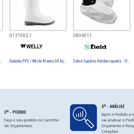
0131002.1
0501082
0804011
éster Revestimento Látex Preto - GLOVA
cha PVC / Nitrilo Branca S4 Aço SRC - THE WELLY
Galocha PVC / Nitrilo Branca S4 Aço SRC - THE WELLY
Máscara Descartável FFP3 Com Válvula - FIELD
Cobre Sapatos Antiderrapante - FIELD
3º - ANÁLISE
2º - PEDIDO
Após o Pedido a 
Faça o seu pedido no Carrinho
vai analisar o Ped
de Orçamentos.
Orçamento e Res
Cotações.