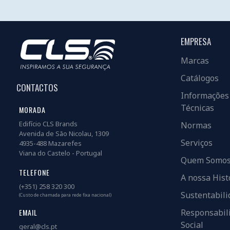
EMPRESA
Marcas
Catálogos
CONTACTOS
Informações
Técnicas
MORADA
Edifício CLS Brands
Normas
Avenida de São Nicolau, 1309
Serviços
4935-488 Mazarefes
Viana do Castelo - Portugal
Quem Somo
TELEFONE
A nossa Hist
(+351) 258 320 300
Sustentabili
(Custo de chamada para rede fixa nacional)
EMAIL
Responsabil
Social
geral@cls.pt