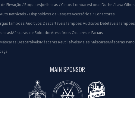
 de Elevação / Roquetes
Joelheiras / Cintos Lombares
Lonas
Duche / Lava Olhos
Auto Retrácteis / Dispositivos de Resgate
Acessórios / Conectores
rgas
Tampões Auditivos Descartáveis
Tampões Auditivos Detetáveis
Tampões A
iseiras
Máscaras de Soldador
Acessórios Oculares e Faciais
Máscaras Descartáveis
Máscaras Reutilizáveis
Meias Máscaras
Máscaras Pano
beça
MAIN SPONSOR