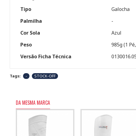
Tipo
Galocha
Palmilha
-
Cor Sola
Azul
Peso
985g (1 Pé
Versão Ficha Técnica
0130016.0
Tags:
-
STOCK-OFF
DA MESMA MARCA