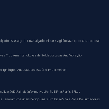
alçado ESD
Calçado HRO
Calçado Militar / Vigilância
Calçado Ocupacional
uvas Tipo Americano
Luvas de Soldador
Luvas Anti Vibração
o Ignífugo / Antiestático
Vestuário Impermeável
nalização
Kit
Paineis Informativos
Perfis E Fitas
Perfis E Fitas
ais Panorâmicos
Sinais Perigo
Sinais Proibição
Sinais Zona De Fumadores