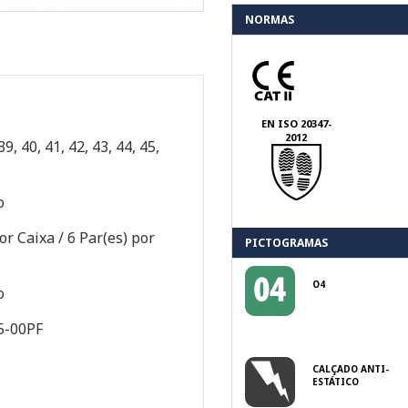
NORMAS
EN ISO 20347-
2012
39, 40, 41, 42, 43, 44, 45,
o
or Caixa / 6 Par(es) por
PICTOGRAMAS
O4
o
5-00PF
CALÇADO ANTI-
ESTÁTICO