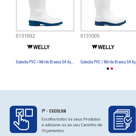
0131002
0501080
0131005
0701007
Bota Poliéster / PVC Preto S5 Aço SRA - THE WELLY
Galocha PVC / Nitrilo Branca S4 Aço SRC - THE WELLY
Máscara Descartável FFP2 Com Válvula - FIELD
Luva Poli
Galo
1º - ESCOLHA
Escolha todos os seus Produtos
e adicione-os ao seu Carrinho de
Orçamentos.