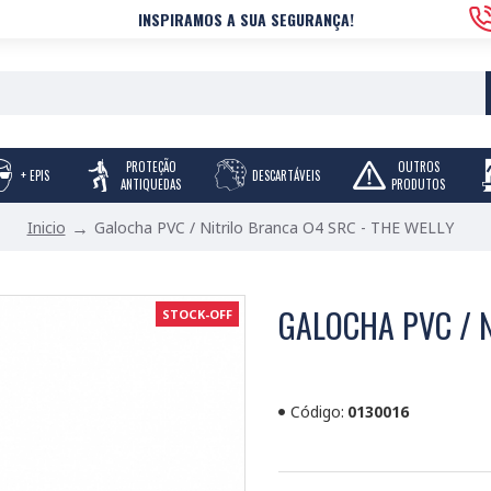
INSPIRAMOS A SUA SEGURANÇA!
PROTEÇÃO
OUTROS
+ EPIS
DESCARTÁVEIS
ANTIQUEDAS
PRODUTOS
Galocha PVC / Nitrilo Branca O4 SRC - THE WELLY
Inicio
GALOCHA PVC / N
STOCK-OFF
Código:
0130016