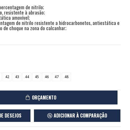
ercentagem de nitrilo;
o, resistente à abrasão;
tática amovível;
agem de nitrilo resistente a hidrocarbonetos, antiestática e
o de choque na zona do calcanhar;
42
43
44
45
46
47
48
ORÇAMENTO
DE DESEJOS
ADICIONAR À COMPARAÇÃO