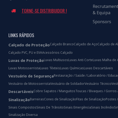
Recrutamen
TORNE-SE DISTRIBUIDOR !
& Equipa
Sponsors
LINKS RÁPIDOS
Calçado Branco
Calçado de Aço
Calçado de A
Calçado de Proteção
Calçado PVC, PU e EVA
Acessórios Calçado
Luvas Multiusos
Luvas Anti Corte
Luvas Malha de 
Luvas de Proteção
Luvas Motosserrista
Luvas Têxteis
Luvas Químicas
Luvas Descartáveis
Restauração / Saúde / Laboratório / Educ
Vestuário de Segurança
Vestuário de Motosserrista
Vestuário de Soldador
Vestuário Técnico
Vest
Cobre Sapatos / Manguitos
Toucas / Bivaques / Gorros 
Descartáveis
Barreiras
Cones de Sinalização
Fitas de Sinalização
Postes 
Sinalização
Sinais Compostos
Sinais De Trânsito
Sinais Emergência
Sinais Incêndio
Si
Sinalização Diversa