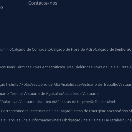
Contacte-nos
to
lumínio
Calçado de Compósito
Calçado de Fibra de Vidro
Calçado de Senhora
C
Aço
Luvas Térmicas
Luvas Antiestáticas
Luvas Dielétricas
Luvas de Pele e Crute
L
ação
T-shirts / Pólos
Vestuário de Alta Visibilidade
Vestuário de Trabalho
Vestuári
uário Térmico
Vestuário de Agasalho
Acessórios Vestuário
/ Balaclavas
Vestuário Uso Único
Máscaras de Higiene
Kit Descartável
/ Correntes
Redes
Lanternas de Sinalização
Plantas de Emergência
Acessórios Si
nais Parques
Sinais Informação
Sinais Obrigação
Sinais Paineis De Estaleiro
Sin