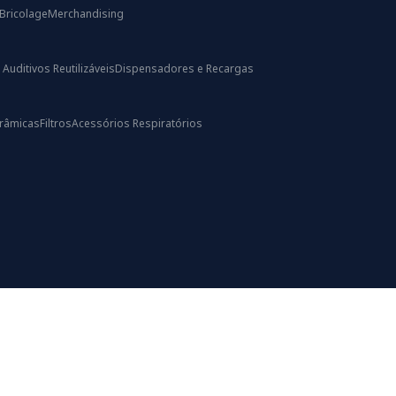
Bricolage
Merchandising
uditivos Reutilizáveis
Dispensadores e Recargas
râmicas
Filtros
Acessórios Respiratórios