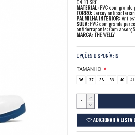
O4 FO SRC
MATERIAL:
PVC com grande p
FORRO:
Jersey antibacterian
PALMILHA INTERIOR:
Anties
SOLA:
PVC com grande percent
antiderrapante; Com absorçã
MARCA:
THE WELLY
OPÇÕES DISPONÍVEIS
TAMANHO
36
37
38
39
40
41
ADICIONAR À LISTA 