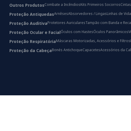
Combate a Incêndios
Kits Primeiros Socorros
Cintas
Outros Produtos
Arnêses
Absorvedores / Lingas
Linhas de Vida
Proteção Antiquedas
Protetores Auriculares
Tampão com Banda e Reca
Proteção Auditiva
Óculos com Hastes
Óculos Panorâmicos
V
Proteção Ocular e Facial
Máscaras Motorizadas, Acessórios e Filtros
Proteção Respiratória
Bonés Antichoque
Capacetes
Acessórios da Ca
Proteção da Cabeça
© 2024 All rights Reserved.
Developed by Dep. Marketing CLS - Brands, Lda®