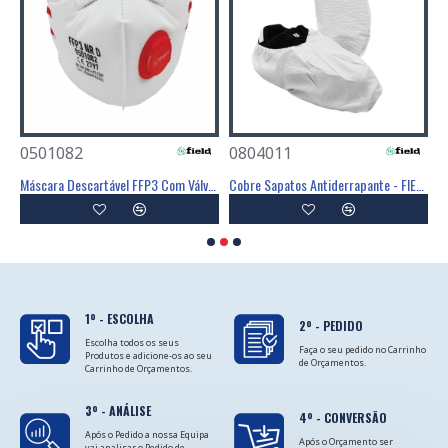
0501082
0804011
0
Poliéster Revestimento Látex Preto - GLOVA
Máscara Descartável FFP3 Com Válvula - FIELD
Cobre Sapatos Antiderrapante - FIELD
C
1º - ESCOLHA
2º - PEDIDO
Escolha todos os seus
Faça o seu pedido no Carrinho
Produtos e adicione-os ao seu
de Orçamentos.
Carrinho de Orçamentos.
3º - ANÁLISE
4º - CONVERSÃO
Após o Pedido a nossa Equipa
Após o Orçamento ser
vai analisar o Pedido de