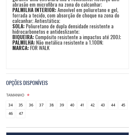
abrasão em microfibra na zona do calcanhar;
PALMILHA INTERIOR:
Amovível em poliuretano e gel,
forrada a tecido, com absorção de choque na zona do
calcanhar; Antiestática;
SOLA:
Poliuretano de dupla densidade resistente a
hidrocarbonetos e antideslizante;
BIQUEIRA:
Compósito resistente a impactos até 200J;
PALMILHA:
Não metálica resistente a 1.100N;
MARCA:
FOR WALK
OPÇÕES DISPONÍVEIS
TAMANHO
34
35
36
37
38
39
40
41
42
43
44
45
46
47