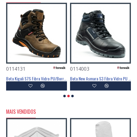
0114131
0114003
0
BIQUEIRA VISITANTE SB ALUMINIO - FOR WALK
Bota Kigali S7S Fibra Vidro PU/Borracha HRO SR - FOR WALK
Bota New Asmara S3 Fibra Vidro PU SRC - FOR WALK
MAIS VENDIDOS