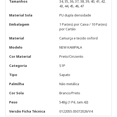
Tamanhos
34, 35, 36, 37, 38, 39, 40, 41, 42,
43, 44, 45, 46, 47
Material Sola
PU dupla densidade
Embalagem
1 Par(es) por Caixa / 10 Par(es)
por Cartão
Material
Camurça e tecido oxford
Modelo
NEW KAMPALA
Cor Material
Preto/Cinzento
Categoria
S1P
Tipo
Sapato
Palmilha
Não metálica
Cor Sola
Branco/Preto
Peso
540g (1 Pé, tam.42)
Versão Ficha Técnica
0122055.05072026/V4