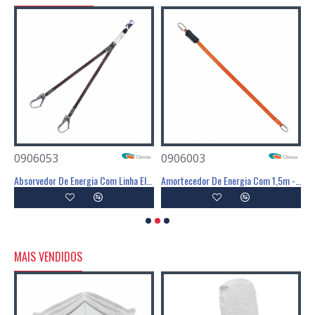
0906053
0906003
0
ia Com Linga Em Y - 1,55m - CLIMAX
Absorvedor De Energia Com Linha Elástica Em Y - CLIMAX
Amortecedor De Energia Com 1,5m - CLIMAX
A
MAIS VENDIDOS