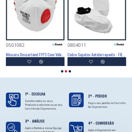
0501082
0804011
0
Poliéster Revestimento Látex Preto - GLOVA
Máscara Descartável FFP3 Com Válvula - FIELD
Cobre Sapatos Antiderrapante - FIELD
C
1º - ESCOLHA
2º - PEDIDO
Escolha todos os seus
Faça o seu pedido no Carrinho
Produtos e adicione-os ao seu
de Orçamentos.
Carrinho de Orçamentos.
3º - ANÁLISE
4º - CONVERSÃO
Após o Pedido a nossa Equipa
Após o Orçamento ser
vai analisar o Pedido de