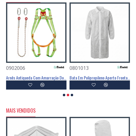
0902006
0801013
0
Arnês Antiqueda Com Amarração Dorsal E Frontal - FIELD
Arnês Antiqueda Com Amarração Dorsal E Frontal - FIELD
Bata Em Polipropileno Aperto Frontal Velcro - FIELD
MAIS VENDIDOS