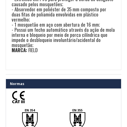
causado pelos mosquetões;
- Absorvedor em poliéster de 35 mm composto por
duas fitas de poliamida envolvidas em plástico
vermelho;
- 1 mosquetão em aço com abertura de 16 mm;
- Possui um fecho automático através da ação de mola
interna e bloqueio por meio de porca cilíndrica que
impede o desbloqueio involuntário/acidental do
mosquetão;
MARCA:
FIELD
Normas
EN 354
EN 355