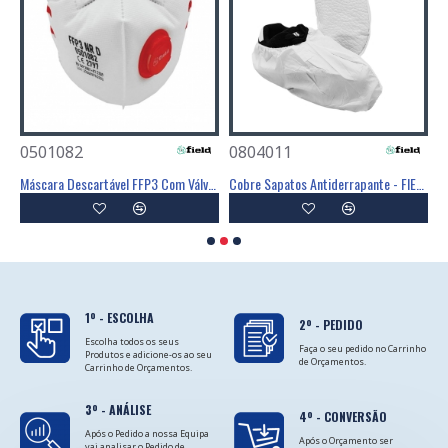
0501082
0804011
0
Poliéster Revestimento Látex Preto - GLOVA
Máscara Descartável FFP3 Com Válvula - FIELD
Cobre Sapatos Antiderrapante - FIELD
C
1º - ESCOLHA
2º - PEDIDO
Escolha todos os seus
Faça o seu pedido no Carrinho
Produtos e adicione-os ao seu
de Orçamentos.
Carrinho de Orçamentos.
3º - ANÁLISE
4º - CONVERSÃO
Após o Pedido a nossa Equipa
Após o Orçamento ser
vai analisar o Pedido de