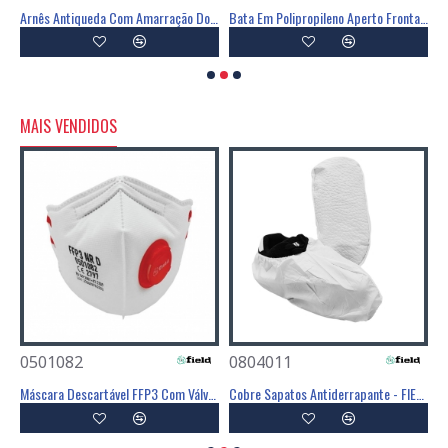
Linha Em Y De 1,5m - FIELD
Arnês Antiqueda Com Amarração Dorsal E Frontal - FIELD
Bata Em Polipropileno Aperto Frontal Velcro - FIELD
MAIS VENDIDOS
0501082
0804011
0
Poliéster Revestimento Látex Preto - GLOVA
Máscara Descartável FFP3 Com Válvula - FIELD
Cobre Sapatos Antiderrapante - FIELD
C