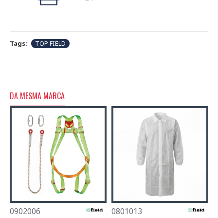
Tags:
TOP FIELD
DA MESMA MARCA
0902006
0801013
0