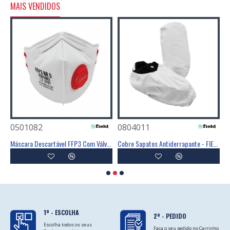
MAIS VENDIDOS
0501082
0804011
0
Poliéster Revestimento Látex Preto - GLOVA
Máscara Descartável FFP3 Com Válvula - FIELD
Cobre Sapatos Antiderrapante - FIELD
C
1º - ESCOLHA
2º - PEDIDO
Escolha todos os seus
Faça o seu pedido no Carrinho