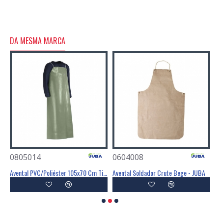
DA MESMA MARCA
0805014
0604008
0
Avental PVC/Poliéster 105x70 Cm Tipo PB(6) - JUBA
Avental PVC/Poliéster 105x70 Cm Tipo PB(6) - JUBA
Avental Soldador Crute Bege - JUBA