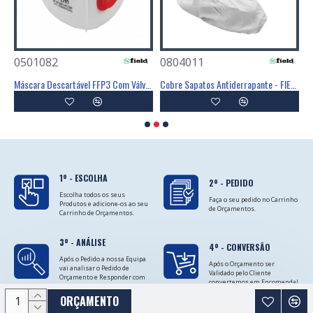
0501082
0804011
0
Poliéster Revestimento Látex Preto - GLOVA
Máscara Descartável FFP3 Com Válvula - FIELD
Cobre Sapatos Antiderrapante - FIELD
C
1º - ESCOLHA
2º - PEDIDO
Escolha todos os seus
Faça o seu pedido no Carrinho
Produtos e adicione-os ao seu
de Orçamentos.
Carrinho de Orçamentos.
3º - ANÁLISE
4º - CONVERSÃO
Após o Pedido a nossa Equipa
Após o Orçamento ser
vai analisar o Pedido de
Validado pelo Cliente
Orçamento e Responder com
convertemos em Encomenda!
as Cotações.
ORÇAMENTO