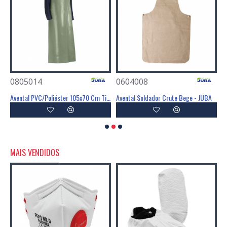
0805014
0604008
0
Avental PVC/Poliéster 105x70 Cm Tipo PB(6) - JUBA
Avental PVC/Poliéster 105x70 Cm Tipo PB(6) - JUBA
Avental Soldador Crute Bege - JUBA
MAIS VENDIDOS