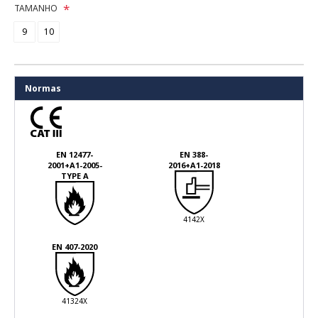
TAMANHO
9
10
Normas
EN 12477-
EN 388-
2001+A1-2005-
2016+A1-2018
TYPE A
4142X
EN 407-2020
41324X