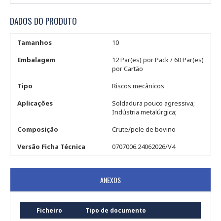
DADOS DO PRODUTO
Tamanhos
10
Embalagem
12 Par(es) por Pack / 60 Par(es)
por Cartão
Tipo
Riscos mecânicos
Aplicações
Soldadura pouco agressiva;
Indústria metalúrgica;
Composição
Crute/pele de bovino
Versão Ficha Técnica
0707006.24062026/V4
ANEXOS
Ficheiro
Tipo de documento