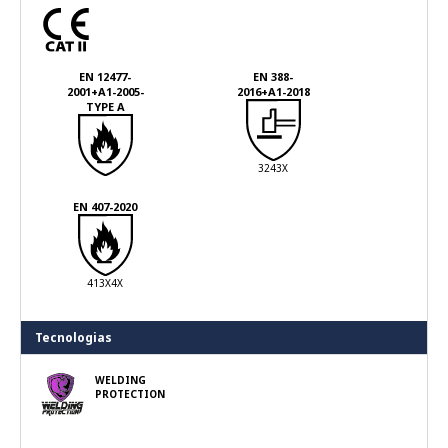
EN 12477-
EN 388-
2001+A1-2005-
2016+A1-2018
TYPE A
3243X
EN 407-2020
413X4X
Tecnologias
WELDING
PROTECTION