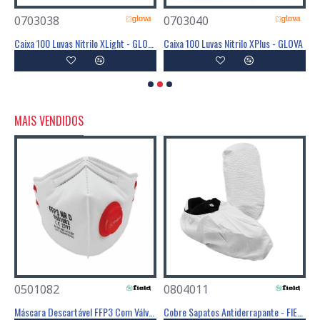
0703038
0703040
0
Diamond - GLOVA
Caixa 100 Luvas Nitrilo XLight - GLOVA
Caixa 100 Luvas Nitrilo XPlus - GLOVA
MAIS VENDIDOS
0501082
0804011
0
Poliéster Revestimento Látex Preto - GLOVA
Máscara Descartável FFP3 Com Válvula - FIELD
Cobre Sapatos Antiderrapante - FIELD
C