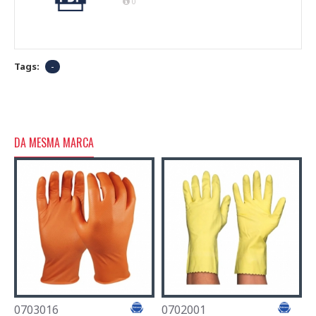
0
Tags:
-
DA MESMA MARCA
0703016
0702001
0