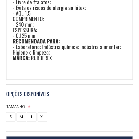
- Livre de ftalatos;
- Evita os riscos de alergia ao látex;
- AQL 1,5;
COMPRIMENTO:
- 240 mm;
ESPESSURA:
- 0,125 mm;
RECOMENDADA PARA:
- Laboratório; Indústria química; Indústria alimentar;
Higiene e limpeza;
MARCA:
RUBBEREX
OPÇÕES DISPONÍVEIS
TAMANHO
S
M
L
XL