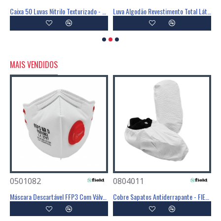
trilo Branco Sem Pó - RUBBEREX
Caixa 50 Luvas Nitrilo Texturizado - RUBBEREX
Luva Algodão Revestimento Total Látex 30cm - RUBBEREX
MAIS VENDIDOS
0501082
0804011
0
Poliéster Revestimento Látex Preto - GLOVA
Máscara Descartável FFP3 Com Válvula - FIELD
Cobre Sapatos Antiderrapante - FIELD
C