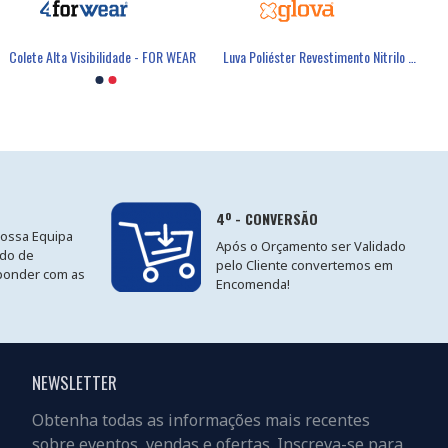
Colete Alta Visibilidade - FOR WEAR
Luva Poliéster Revestimento Nitrilo Cinzento - GLOVA
4º - CONVERSÃO
nossa Equipa
Após o Orçamento ser Validado
ido de
pelo Cliente convertemos em
ponder com as
Encomenda!
NEWSLETTER
Obtenha todas as informações mais recentes
sobre eventos, vendas e ofertas. Inscreva-se para