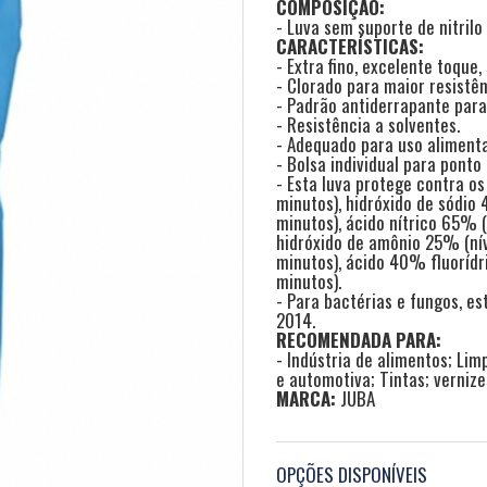
COMPOSIÇÃO:
- Luva sem suporte de nitrilo
CARACTERÍSTICAS:
- Extra fino, excelente toque,
- Clorado para maior resistên
- Padrão antiderrapante par
- Resistência a solventes.
- Adequado para uso alimenta
- Bolsa individual para ponto
- Esta luva protege contra os
minutos), hidróxido de sódio 
minutos), ácido nítrico 65% (n
hidróxido de amônio 25% (nív
minutos), ácido 40% fluorídri
minutos).
- Para bactérias e fungos, es
2014.
RECOMENDADA PARA:
- Indústria de alimentos; Lim
e automotiva; Tintas; vernizes
MARCA:
JUBA
OPÇÕES DISPONÍVEIS