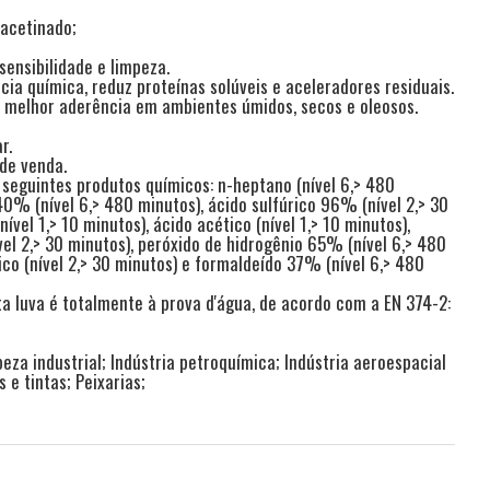
 acetinado;
 sensibilidade e limpeza.
cia química, reduz proteínas solúveis e aceleradores residuais.
a melhor aderência em ambientes úmidos, secos e oleosos.
r.
 de venda.
 seguintes produtos químicos: n-heptano (nível 6,> 480
40% (nível 6,> 480 minutos), ácido sulfúrico 96% (nível 2,> 30
ível 1,> 10 minutos), ácido acético (nível 1,> 10 minutos),
el 2,> 30 minutos), peróxido de hidrogênio 65% (nível 6,> 480
co (nível 2,> 30 minutos) e formaldeído 37% (nível 6,> 480
ta luva é totalmente à prova d'água, de acordo com a EN 374-2:
peza industrial; Indústria petroquímica; Indústria aeroespacial
 e tintas; Peixarias;