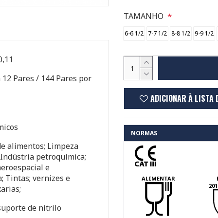
TAMANHO
6-6 1/2
7-7 1/2
8-8 1/2
9-9 1/2
10,11
 12 Pares / 144 Pares por
ADICIONAR À LISTA 
micos
NORMAS
de alimentos; Limpeza
; Indústria petroquímica;
aeroespacial e
; Tintas; vernizes e
ALIMENTAR
201
xarias;
uporte de nitrilo