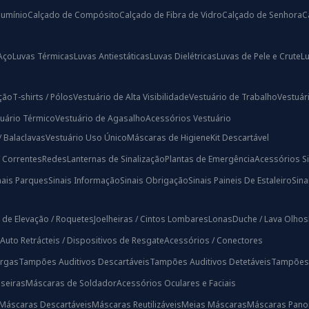
lumínio
Calçado de Compósito
Calçado de Fibra de Vidro
Calçado de Senhora
C
Aço
Luvas Térmicas
Luvas Antiestáticas
Luvas Dielétricas
Luvas de Pele e Crute
L
ação
T-shirts / Pólos
Vestuário de Alta Visibilidade
Vestuário de Trabalho
Vestuári
uário Térmico
Vestuário de Agasalho
Acessórios Vestuário
/ Balaclavas
Vestuário Uso Único
Máscaras de Higiene
Kit Descartável
/ Correntes
Redes
Lanternas de Sinalização
Plantas de Emergência
Acessórios Si
nais Parques
Sinais Informação
Sinais Obrigação
Sinais Paineis De Estaleiro
Sin
 de Elevação / Roquetes
Joelheiras / Cintos Lombares
Lonas
Duche / Lava Olhos
Auto Retrácteis / Dispositivos de Resgate
Acessórios / Conectores
rgas
Tampões Auditivos Descartáveis
Tampões Auditivos Detetáveis
Tampões A
iseiras
Máscaras de Soldador
Acessórios Oculares e Faciais
Máscaras Descartáveis
Máscaras Reutilizáveis
Meias Máscaras
Máscaras Pano