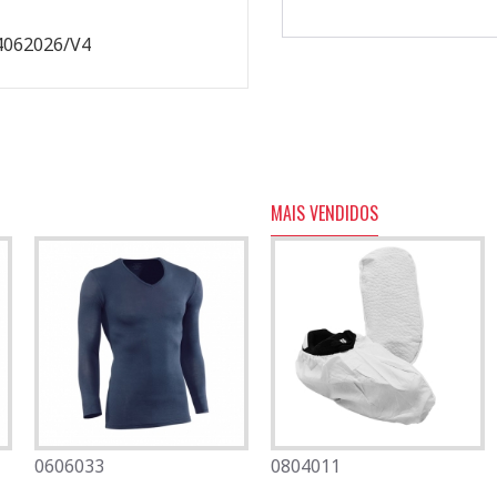
4062026/V4
MAIS VENDIDOS
0606033
0501082
0804011