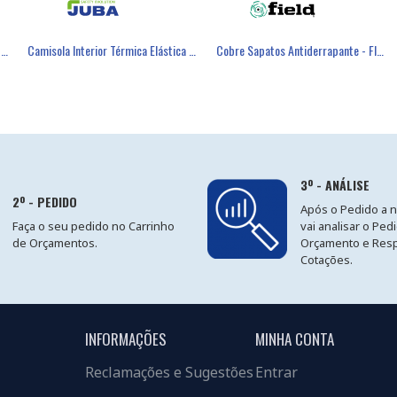
éster Revestimento Látex Preto - GLOVA
Caixa 50 Luvas Nitrilo Texturizado - JUBA
Camisola Interior Térmica Elástica - JUBA
Máscara Descartável FFP3 Com Válvula - FIELD
Cobre Sapatos Antiderrapante - FIELD
3º - ANÁLISE
2º - PEDIDO
Após o Pedido a 
Faça o seu pedido no Carrinho
vai analisar o Ped
de Orçamentos.
Orçamento e Res
Cotações.
INFORMAÇÕES
MINHA CONTA
Reclamações e Sugestões
Entrar