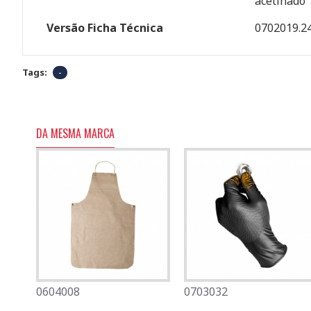
acetinado
Versão Ficha Técnica
0702019.2
Tags:
-
DA MESMA MARCA
0604008
0501080
0703032
0701007