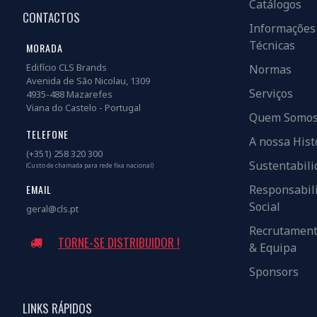
Catálogos
CONTACTOS
Informações
Técnicas
MORADA
Edifício CLS Brands
Normas
Avenida de São Nicolau, 1309
Serviços
4935-488 Mazarefes
Viana do Castelo - Portugal
Quem Somo
TELEFONE
A nossa Hist
(+351) 258 320 300
Sustentabili
(Custo de chamada para rede fixa nacional)
EMAIL
Responsabil
Social
geral@cls.pt
Recrutamen
TORNE-SE DISTRIBUIDOR !
& Equipa
Sponsors
LINKS RÁPIDOS