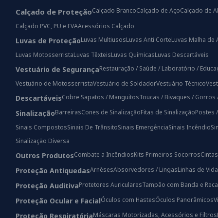
Calçado Branco
Calçado de Aço
Calçado de A
Calçado de Proteção
Calçado PVC, PU e EVA
Acessórios Calçado
Luvas Multiusos
Luvas Anti Corte
Luvas Malha de 
Luvas de Proteção
Luvas Motosserrista
Luvas Têxteis
Luvas Químicas
Luvas Descartáveis
Restauração / Saúde / Laboratório / Educ
Vestuário de Segurança
Vestuário de Motosserrista
Vestuário de Soldador
Vestuário Técnico
Vest
Cobre Sapatos / Manguitos
Toucas / Bivaques / Gorros 
Descartáveis
Barreiras
Cones de Sinalização
Fitas de Sinalização
Postes 
Sinalização
Sinais Compostos
Sinais De Trânsito
Sinais Emergência
Sinais Incêndio
Si
Sinalização Diversa
Combate a Incêndios
Kits Primeiros Socorros
Cintas
Outros Produtos
Arnêses
Absorvedores / Lingas
Linhas de Vida
Proteção Antiquedas
Protetores Auriculares
Tampão com Banda e Reca
Proteção Auditiva
Óculos com Hastes
Óculos Panorâmicos
V
Proteção Ocular e Facial
Máscaras Motorizadas, Acessórios e Filtros
Proteção Respiratória