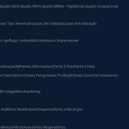
alçado ESD
Calçado HRO
Calçado Militar / Vigilância
Calçado Ocupacional
uvas Tipo Americano
Luvas de Soldador
Luvas Anti Vibração
o Ignífugo / Antiestático
Vestuário Impermeável
nalização
Kit
Paineis Informativos
Perfis E Fitas
Perfis E Fitas
ais Panorâmicos
Sinais Perigo
Sinais Proibição
Sinais Zona De Fumadores
Bricolage
Merchandising
uditivos Reutilizáveis
Dispensadores e Recargas
râmicas
Filtros
Acessórios Respiratórios