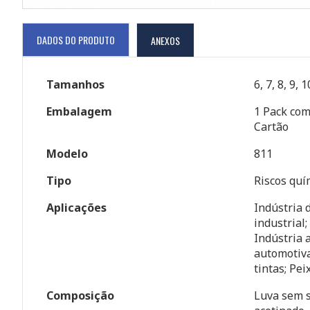
DADOS DO PRODUTO
ANEXOS
Tamanhos
6, 7, 8, 9, 
Embalagem
1 Pack com
Cartão
Modelo
811
Tipo
Riscos quí
Aplicações
Indústria 
industrial
Indústria 
automotiva
tintas; Pei
Composição
Luva sem s